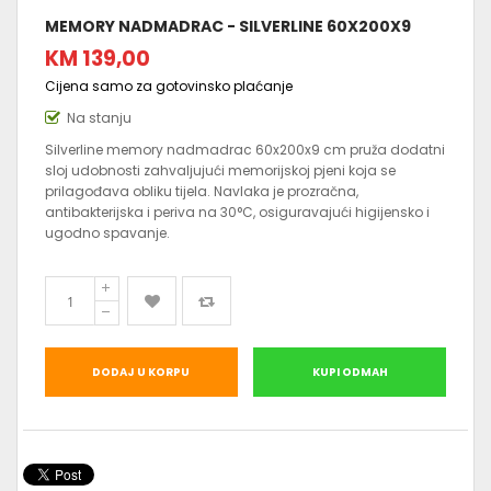
MEMORY NADMADRAC - SILVERLINE 60X200X9
KM 139,00
Cijena samo za gotovinsko plaćanje
Na stanju
Silverline memory nadmadrac 60x200x9 cm pruža dodatni
sloj udobnosti zahvaljujući memorijskoj pjeni koja se
prilagođava obliku tijela. Navlaka je prozračna,
antibakterijska i periva na 30°C, osiguravajući higijensko i
ugodno spavanje.
DODAJ U KORPU
KUPI ODMAH