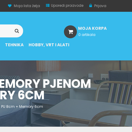
Uporedi proizvode
Moja lista želja
Prijava
MOJA KORPA
0 artikala
A
TEHNIKA
HOBBY, VRT I ALATI
MEMORY PJENOM
ORY 6CM
 — PU 8cm + Memory 6cm