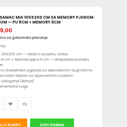
 SAMAC MIA 100X200 CM SA MEMORY PJENOM
NJOM — PU 8CM + MEMORY 6CM
9,00
amo za gotovinsko plaćanje
anju
: 100x200 cm — idealno za jednu osobu
a 8 cm + Memory pjena 6 cm — ortopedska podrška
an
o chesterfield uzglavlje sa dekorativnim dugmićima
ani bočni dijelovi sa dijamantnim uzorkom
a odlaganje (škrinja)
namentalne noge
J U KORPU
KUPI ODMAH