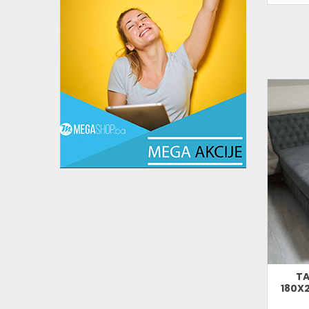
TA
180X