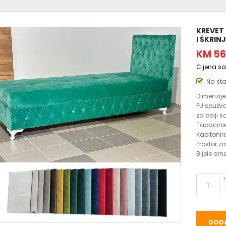
KREVET
I ŠKRI
KM 56
Cijena s
Na st
Dimenzije
PU spužv
za bolji s
Tapaciran
Kapitonir
Prostor z
Bijele or
DODA