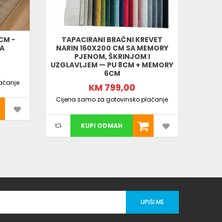
CM -
TAPACIRANI BRAČNI KREVET
KRE
SA
NARIN 160X200 CM SA MEMORY
BOX
PJENOM, ŠKRINJOM I
UZGLAVLJEM — PU 8CM + MEMORY
6CM
aćanje
Cijen
KM 799,00
Cijena samo za gotovinsko plaćanje
KUPI ODMAH
UPIŠI ME