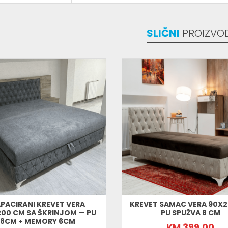
dugotrajnost, a gornji sloj memory pjene od 6 
ravnomjerno raspoređujući pritisak duž čitave
ukočenosti, bolji i kvalitetniji san. Za djecu i
dobiva pravu podršku u ključnom periodu raz
SLIČNI
PROIZVO
Chesterfield uzglavlje — el
Dekorativno prošiveno chesterfield uzglavlj
kapitonirani bočni dijelovi baze čine krevet
koji transformiše svaku sobu u kojoj se nađe.
pri sjedenju i čitanju.
Velur u više boja — jer sva
Bogata paleta od više velur boja znači da kre
Smaragdno zelena, kraljevski plava, bordo, ro
Odaberite boju koja govori o vama i vašem pr
Škrinja za odlaganje — red
Prostrana škrinja ispod ležišta savršeno rj
Posteljina, sezonska ćebad, jastuci — sve ure
Specifikacije kreveta Mia 
Dimenzije ležišta: 100x200 cm
Punjenje: PU spužva 8 cm + Memory pjena 6 
PACIRANI KREVET VERA
KREVET SAMAC VERA 90X
200 CM SA ŠKRINJOM — PU
PU SPUŽVA 8 CM
Uzglavlje: tapacirano chesterfield sa dekor
8CM + MEMORY 6CM
Bočni dijelovi: kapitonirani dijamantni uzor
KM 399,00