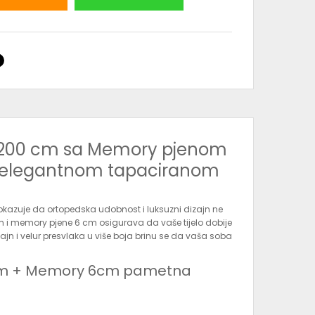
x200 cm sa Memory pjenom
u elegantnom tapaciranom
azuje da ortopedska udobnost i luksuzni dizajn ne
m i memory pjene 6 cm osigurava da vaše tijelo dobije
ajn i velur presvlaka u više boja brinu se da vaša soba
8cm + Memory 6cm pametna
snovna PU spužva debljine 8 cm pruža stabilnost i