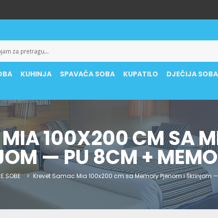
OBA
KUHINJA
SPAVAĆA SOBA
KUPATILO
DJEČIJA SOB
 MIA 100X200 CM SA 
NJOM — PU 8CM + MEM
ĆE SOBE
Krevet Samac Mia 100x200 cm sa Memory Pjenom i Škrinjom