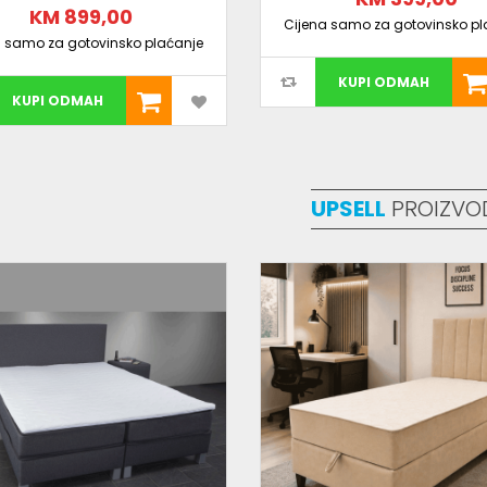
Prostor za odlaganje: da (škrinja)
KM 899,00
Cijena samo za gotovinsko pl
Noge: bijele ornamentalne
a samo za gotovinsko plaćanje
Idealno za: dječije sobe, studentske sobe, gars
KUPI ODMAH
KUPI ODMAH
UPSELL
PROIZVO