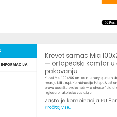
S
Krevet samac Mia 100
— ortopedski komfor 
E INFORMACIJA
pakovanju
Krevet Mia 100x200 cm sa memory pjenom dok
moraju biti skupi. Kombinacija PU spužve 8 c
pravu podršku svake noći — a chesterfield diz
izgleda onako kako zaslužuje.
Zašto je kombinacija PU 
investicija?
Pročitaj više...
Nije svaki krevet isti — i vaše tijelo to zna. O