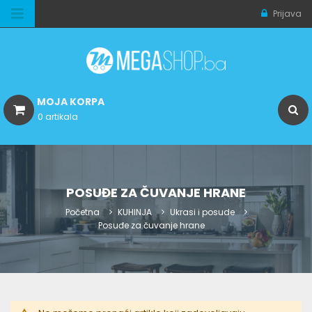
Prijava
MOJA KORPA
0 artikala
POSUĐE ZA ČUVANJE HRANE
Početna
KUHINJA
Ukrasi i posude
Posuđe za čuvanje hrane