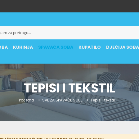
OBA
KUHINJA
SPAVAĆA SOBA
KUPATILO
DJEČIJA SOB
TEPISI I TEKSTIL
Početna
SVE ZA SPAVAĆE SOBE
Tepisi i tekstil