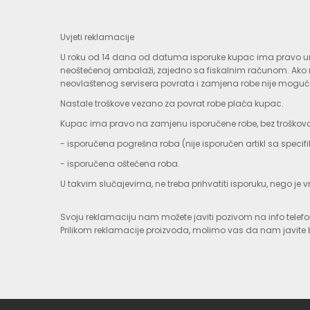
Uvjeti reklamacije
U roku od 14 dana od datuma isporuke kupac ima pravo uraditi
neoštećenoj ambalaži, zajedno sa fiskalnim računom. Ako ne
neovlaštenog servisera povrata i zamjena robe nije moguć
Nastale troškove vezano za povrat robe plaća kupac.
Kupac ima pravo na zamjenu isporučene robe, bez troškova
- isporučena pogrešna roba (nije isporučen artikl sa specifi
- isporučena oštećena roba.
U takvim slučajevima, ne treba prihvatiti isporuku, nego je 
Svoju reklamaciju nam možete javiti pozivom na info telef
Prilikom reklamacije proizvoda, molimo vas da nam javite b