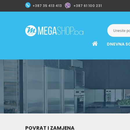
+387 35 413 413
+387 61 100 231
DNEVNA S
POVRAT I ZAMJENA