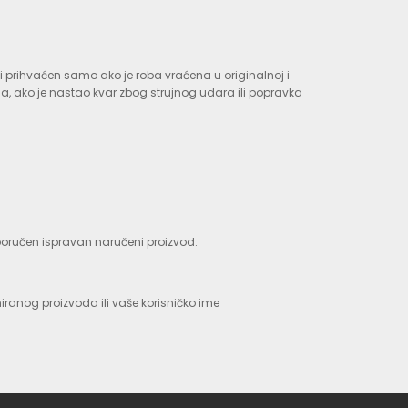
iti prihvaćen samo ako je roba vraćena u originalnoj i
a, ako je nastao kvar zbog strujnog udara ili popravka
isporučen ispravan naručeni proizvod.
iranog proizvoda ili vaše korisničko ime