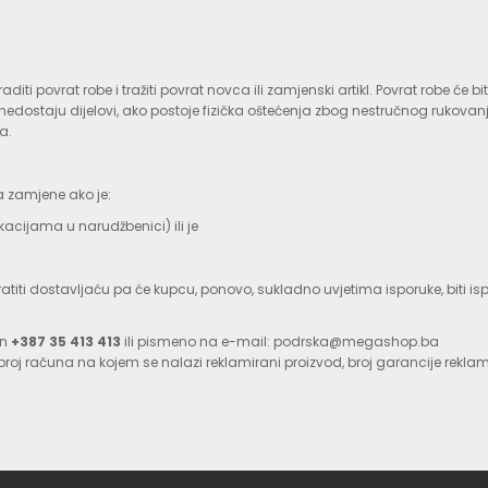
 povrat robe i tražiti povrat novca ili zamjenski artikl. Povrat robe će b
dostaju dijelovi, ako postoje fizička oštećenja zbog nestručnog rukovanj
a.
 zamjene ako je:
kacijama u narudžbenici) ili je
vratiti dostavljaću pa će kupcu, ponovo, sukladno uvjetima isporuke, biti 
on
+387 35 413 413
ili pismeno na e-mail: podrska@megashop.ba
roj računa na kojem se nalazi reklamirani proizvod, broj garancije reklam