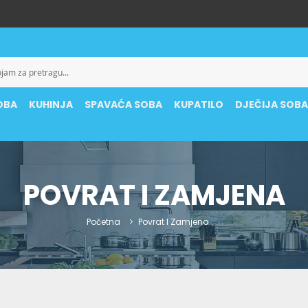
OBA
KUHINJA
SPAVAĆA SOBA
KUPATILO
DJEČIJA SOB
POVRAT I ZAMJENA
Početna
Povrat I Zamjena