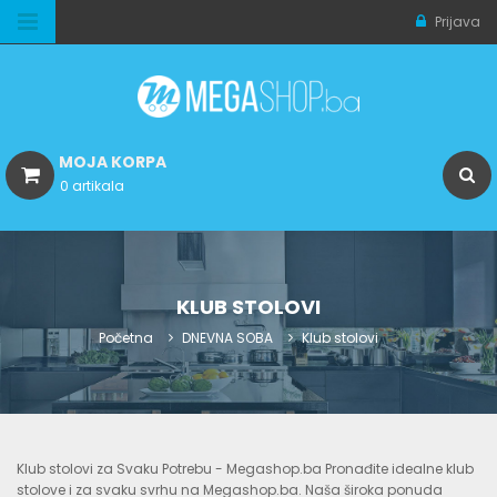
Prijava
MOJA KORPA
0 artikala
KLUB STOLOVI
Početna
DNEVNA SOBA
Klub stolovi
Klub stolovi za Svaku Potrebu - Megashop.ba Pronađite idealne klub
stolove i za svaku svrhu na Megashop.ba. Naša široka ponuda