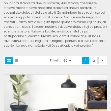
obuhvata stolove za dnevni boravak, klub stolove, trpezarijske
stolove, radne stolove, moderne stolove za dnevni boravak, te
trpezarijske stolove i stolice u akciji. Za najmlađe, tu su radni stolovi
za djecu koji potiču kreativnost i učenje. Ako preferirate elegantnu
trpezariju, razmislite o okruglim trpezarijskim stolovima koji će unijeti
sofisticirani dodir. Također, nudimo i sklopive stolove koji su praktični
za male prostore. Nabavite kvalitetne stolove i stolice po
pristupačnim cijenama. Uredite svoj dom ili kancelariju uz našu
raznovrsnu ponudu. Pogledajte najbolju ponudu stolova i pronađite
savršen komad nameštaja koji će se uklopiti u vaš prostor."
Prikaži:
1
2