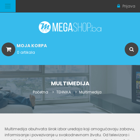
Prijava
MOJA KORPA
0 artikala
MULTIMEDIJA
Početna
TEHNIKA
Multimedija
Multimedija obuhvata širok izbor uređaja koji omogućavaju zabavu,
informisanje i povezivanje u svakodnevnom životu. Od televizora i