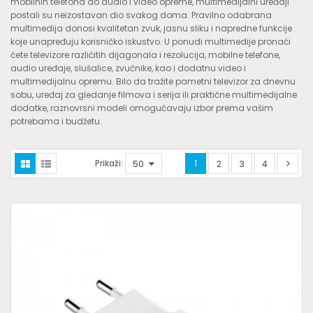
mobilnih telefona do audio i video opreme, multimedijalni uređaji
postali su neizostavan dio svakog doma. Pravilno odabrana
multimedija donosi kvalitetan zvuk, jasnu sliku i napredne funkcije
koje unapređuju korisničko iskustvo. U ponudi multimedije pronaći
ćete televizore različitih dijagonala i rezolucija, mobilne telefone,
audio uređaje, slušalice, zvučnike, kao i dodatnu video i
multimedijalnu opremu. Bilo da tražite pametni televizor za dnevnu
sobu, uređaj za gledanje filmova i serija ili praktične multimedijalne
dodatke, raznovrsni modeli omogućavaju izbor prema vašim
potrebama i budžetu.
Prikaži:
1
2
3
4