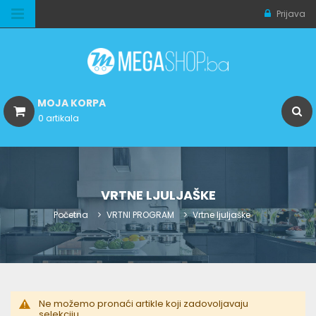
Prijava
MOJA KORPA
0 artikala
VRTNE LJULJAŠKE
Početna
VRTNI PROGRAM
Vrtne ljuljaške
Ne možemo pronaći artikle koji zadovoljavaju
selekciju.