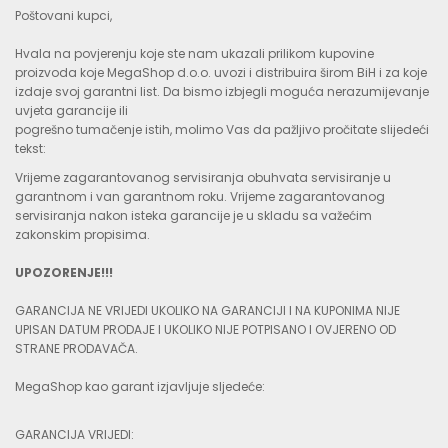
Poštovani kupci,
Hvala na povjerenju koje ste nam ukazali prilikom kupovine
proizvoda koje MegaShop d.o.o. uvozi i distribuira širom BiH i za koje
izdaje svoj garantni list. Da bismo izbjegli moguća nerazumijevanje
uvjeta garancije ili
pogrešno tumačenje istih, molimo Vas da pažljivo pročitate slijedeći
tekst:
Vrijeme zagarantovanog servisiranja obuhvata servisiranje u
garantnom i van garantnom roku. Vrijeme zagarantovanog
servisiranja nakon isteka garancije je u skladu sa važećim
zakonskim propisima.
UPOZORENJE!!!
GARANCIJA NE VRIJEDI UKOLIKO NA GARANCIJI I NA KUPONIMA NIJE
UPISAN DATUM PRODAJE I UKOLIKO NIJE POTPISANO I OVJERENO OD
STRANE PRODAVAČA.
MegaShop kao garant izjavljuje sljedeće:
GARANCIJA VRIJEDI: