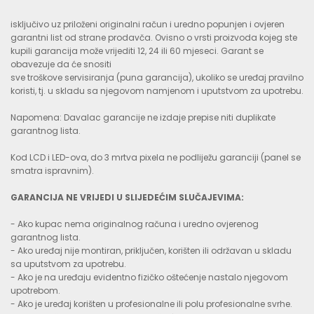
isključivo uz priloženi originalni račun i uredno popunjen i ovjeren
garantni list od strane prodavča. Ovisno o vrsti proizvoda kojeg ste
kupili garancija može vrijediti 12, 24 ili 60 mjeseci. Garant se
obavezuje da će snositi
sve troškove servisiranja (puna garancija), ukoliko se uređaj pravilno
koristi, tj. u skladu sa njegovom namjenom i uputstvom za upotrebu.
Napomena: Davalac garancije ne izdaje prepise niti duplikate
garantnog lista.
Kod LCD i LED-ova, do 3 mrtva pixela ne podliježu garanciji (panel se
smatra ispravnim).
GARANCIJA NE VRIJEDI U SLIJEDEĆIM SLUČAJEVIMA:
- Ako kupac nema originalnog računa i uredno ovjerenog
garantnog lista.
- Ako uređaj nije montiran, priključen, korišten ili održavan u skladu
sa uputstvom za upotrebu.
- Ako je na uređaju evidentno fizičko oštećenje nastalo njegovom
upotrebom.
- Ako je uređaj korišten u profesionalne ili polu profesionalne svrhe.