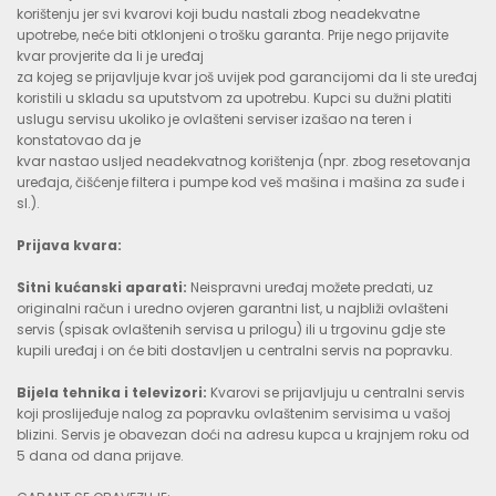
korištenju jer svi kvarovi koji budu nastali zbog neadekvatne
upotrebe, neće biti otklonjeni o trošku garanta. Prije nego prijavite
kvar provjerite da li je uređaj
za kojeg se prijavljuje kvar još uvijek pod garancijomi da li ste uređaj
koristili u skladu sa uputstvom za upotrebu. Kupci su dužni platiti
uslugu servisu ukoliko je ovlašteni serviser izašao na teren i
konstatovao da je
kvar nastao usljed neadekvatnog korištenja (npr. zbog resetovanja
uređaja, čišćenje filtera i pumpe kod veš mašina i mašina za suđe i
sl.).
Prijava kvara:
Sitni kućanski aparati:
Neispravni uređaj možete predati, uz
originalni račun i uredno ovjeren garantni list, u najbliži ovlašteni
servis (spisak ovlaštenih servisa u prilogu) ili u trgovinu gdje ste
kupili uređaj i on će biti dostavljen u centralni servis na popravku.
Bijela tehnika i televizori:
Kvarovi se prijavljuju u centralni servis
koji proslijeđuje nalog za popravku ovlaštenim servisima u vašoj
blizini. Servis je obavezan doći na adresu kupca u krajnjem roku od
5 dana od dana prijave.