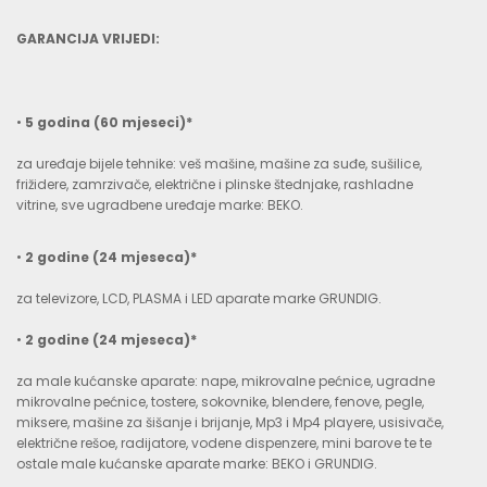
GARANCIJA VRIJEDI:
•
5 godina (60
mjese
ci)*
za uređaje bijele tehnike: veš mašine, mašine za suđe, sušilice,
frižidere, zamrzivače, električne i plinske štednjake, rashladne
vitrine, sve ugradbene uređaje marke: BEKO.
•
2 godine (24 mjeseca)*
za televizore, LCD, PLASMA i LED aparate marke GRUNDIG.
•
2 godine (24 mjeseca)*
za male kućanske aparate: nape, mikrovalne pećnice, ugradne
mikrovalne pećnice, tostere, sokovnike, blendere, fenove, pegle,
miksere, mašine za šišanje i brijanje, Mp3 i Mp4 playere, usisivače,
električne rešoe, radijatore, vodene dispenzere, mini barove te te
ostale male kućanske aparate marke: BEKO i GRUNDIG.