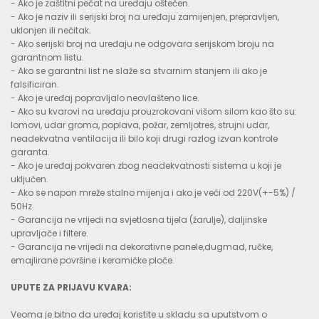
- Ako je zaštitni pečat na uređaju oštećen.
- Ako je naziv ili serijski broj na uređaju zamijenjen, prepravljen,
uklonjen ili nečitak.
- Ako serijski broj na uređaju ne odgovara serijskom broju na
garantnom listu.
- Ako se garantni list ne slaže sa stvarnim stanjem ili ako je
falsificiran.
- Ako je uređaj popravljalo neovlašteno lice.
- Ako su kvarovi na uređaju prouzrokovani višom silom kao što su:
lomovi, udar groma, poplava, požar, zemljotres, strujni udar,
neadekvatna ventilacija ili bilo koji drugi razlog izvan kontrole
garanta.
- Ako je uređaj pokvaren zbog neadekvatnosti sistema u koji je
uključen.
- Ako se napon mreže stalno mijenja i ako je veći od 220V(+-5%) /
50Hz.
- Garancija ne vrijedi na svjetlosna tijela (žarulje), daljinske
upravljače i filtere.
- Garancija ne vrijedi na dekorativne panele,dugmad, ručke,
emajlirane površine i keramičke ploče.
UPUTE ZA PRIJAVU KVARA:
Veoma je bitno da uređaj koristite u skladu sa uputstvom o