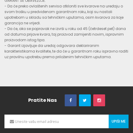
GARANT SE OBAVEZUJE:
- Da će preko ovlaštenih servisa otkloniti sve kvarove na uređaju o
svom trošku u predviđenom garantnom roku, koji su nastali
upotrebom u skladu sa tehničkim uputama, osim kvarova za koje
garancija ne vrijedi.
- Da će, ako se popravak ne izvrši u roku od 45 (četrdeset pet) dana
od datuma prijave kvara, taj proizvod zamijeniti novim, ispravnim
proizvodom istog tipa.
- Garant izjavljuje da uređaj odgovara deklariranim
karakteristikama kvalitete, te da će u garantnom roku ispravno raditi
uz pravilnu upotrebu prema priloženim tehničkim uputama.
Pratite Nas
UPIŠI ME