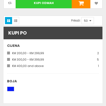
KUPI ODMAH
Prikaži:
KUPI PO
CIJENA
kom
KM 200,00
-
KM 299,99
2
kom
KM 300,00
-
KM 399,99
5
kom
KM 400,00
and above
1
BOJA