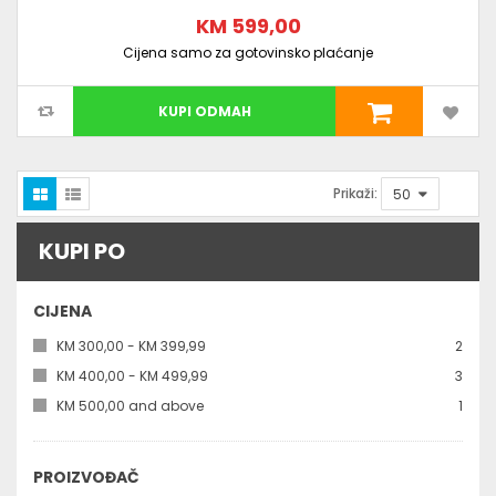
KM 599,00
Cijena samo za gotovinsko plaćanje
KUPI ODMAH
Prikaži:
KUPI PO
CIJENA
kom
KM 300,00
-
KM 399,99
2
kom
KM 400,00
-
KM 499,99
3
kom
KM 500,00
and above
1
PROIZVOĐAČ