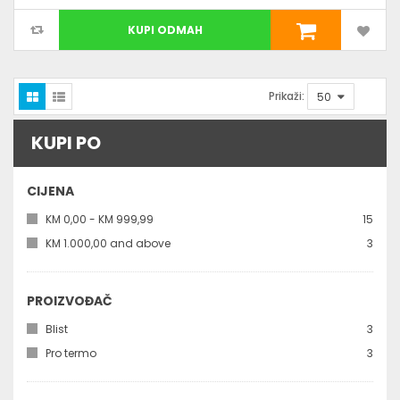
KUPI ODMAH
Prikaži:
KUPI PO
CIJENA
kom
KM 0,00
-
KM 999,99
15
kom
KM 1.000,00
and above
3
PROIZVOĐAČ
kom
Blist
3
kom
Pro termo
3