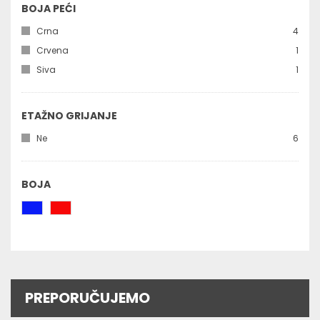
BOJA PEĆI
kom
Crna
4
kom
Crvena
1
kom
Siva
1
ETAŽNO GRIJANJE
kom
Ne
6
BOJA
PREPORUČUJEMO