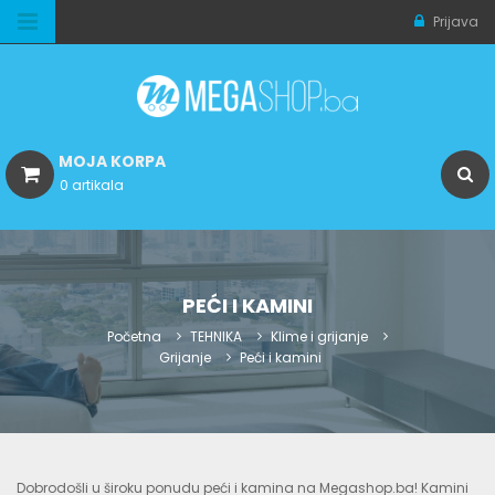
Prijava
MOJA KORPA
0 artikala
PEĆI I KAMINI
Početna
TEHNIKA
Klime i grijanje
Grijanje
Peći i kamini
Dobrodošli u široku ponudu peći i kamina na Megashop.ba! Kamini