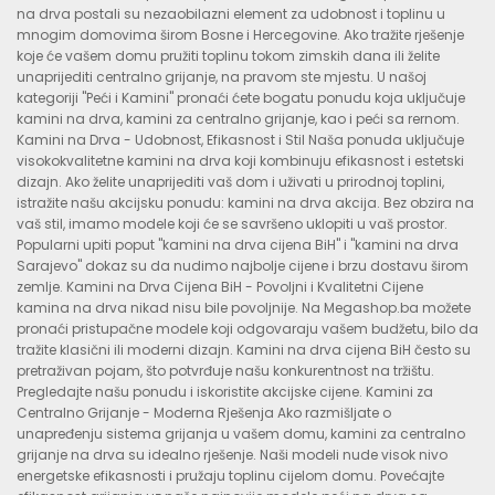
na drva postali su nezaobilazni element za udobnost i toplinu u
mnogim domovima širom Bosne i Hercegovine. Ako tražite rješenje
koje će vašem domu pružiti toplinu tokom zimskih dana ili želite
unaprijediti centralno grijanje, na pravom ste mjestu. U našoj
kategoriji "Peći i Kamini" pronaći ćete bogatu ponudu koja uključuje
kamini na drva, kamini za centralno grijanje, kao i peći sa rernom.
Kamini na Drva - Udobnost, Efikasnost i Stil Naša ponuda uključuje
visokokvalitetne kamini na drva koji kombinuju efikasnost i estetski
dizajn. Ako želite unaprijediti vaš dom i uživati u prirodnoj toplini,
istražite našu akcijsku ponudu: kamini na drva akcija. Bez obzira na
vaš stil, imamo modele koji će se savršeno uklopiti u vaš prostor.
Popularni upiti poput "kamini na drva cijena BiH" i "kamini na drva
Sarajevo" dokaz su da nudimo najbolje cijene i brzu dostavu širom
zemlje. Kamini na Drva Cijena BiH - Povoljni i Kvalitetni Cijene
kamina na drva nikad nisu bile povoljnije. Na Megashop.ba možete
pronaći pristupačne modele koji odgovaraju vašem budžetu, bilo da
tražite klasični ili moderni dizajn. Kamini na drva cijena BiH često su
pretraživan pojam, što potvrđuje našu konkurentnost na tržištu.
Pregledajte našu ponudu i iskoristite akcijske cijene. Kamini za
Centralno Grijanje - Moderna Rješenja Ako razmišljate o
unapređenju sistema grijanja u vašem domu, kamini za centralno
grijanje na drva su idealno rješenje. Naši modeli nude visok nivo
energetske efikasnosti i pružaju toplinu cijelom domu. Povećajte