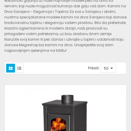
efikasnost grijanja uz naše najnovije modele peći na drva sa
rernom, koji nude mogućnost kuhanja dok griju vaš dom. Kamini na
Drva Sarajevo - Elegancija i Toplina Za sve u Sarajevu i okolini,
nudimo specijalizirane modele kamini na drva Sarajevo koji donose
tradicionalnu toplinu i eleganciju vašem prostoru. Bilo da preferirate
klasični izgled kamina ili moderni dizajn, naši proizvodi su
prilagođeni vašim potrebama, uz brzu dostavu širom zemlje.
Naručite svoj kamin ili peć danas i uživajte u toplini i udobnosti koju
donose Megashop.ba kamini na drva. Unaprijedite svoj dom
najpovoljnijim rješenjima na tržištu!
Prikaži: