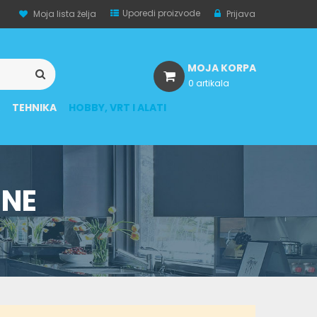
Uporedi proizvode
Moja lista želja
Prijava
MOJA KORPA
0 artikala
A
TEHNIKA
HOBBY, VRT I ALATI
ENE