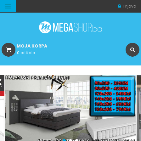
Prijava
MOJA KORPA
0 artikala