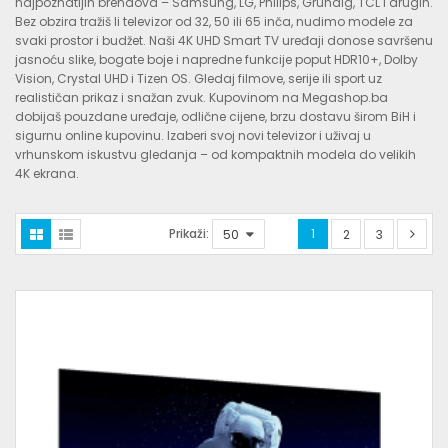
najpoznatijih brendova – Samsung, LG, Philips, Grundig, TCL i drugih.
Bez obzira tražiš li televizor od 32, 50 ili 65 inča, nudimo modele za
svaki prostor i budžet. Naši 4K UHD Smart TV uređaji donose savršenu
jasnoću slike, bogate boje i napredne funkcije poput HDR10+, Dolby
Vision, Crystal UHD i Tizen OS. Gledaj filmove, serije ili sport uz
realističan prikaz i snažan zvuk. Kupovinom na Megashop.ba
dobijaš pouzdane uređaje, odlične cijene, brzu dostavu širom BiH i
sigurnu online kupovinu. Izaberi svoj novi televizor i uživaj u
vrhunskom iskustvu gledanja – od kompaktnih modela do velikih
4K ekrana.
Prikaži:
1
2
3