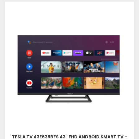
TESLA TV 43E635BFS 43" FHD ANDROID SMART TV –