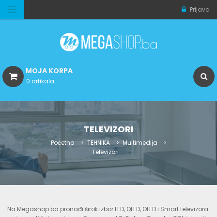
Prijava
MOJA KORPA
0 artikala
TELEVIZORI
Početna
TEHNIKA
Multimedija
Televizori
Na Megashop.ba pronađi širok izbor LED, QLED, OLED i Smart televizora