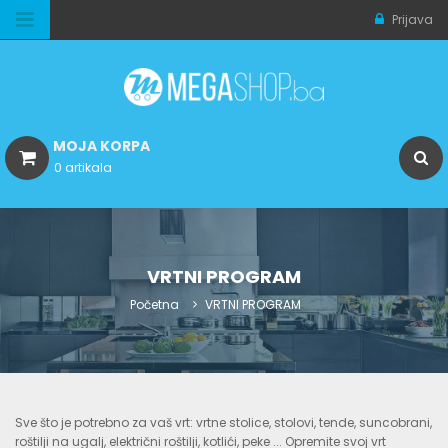
Prijava
MOJA KORPA
0 artikala
VRTNI PROGRAM
Početna
VRTNI PROGRAM
Sve što je potrebno za vaš vrt: vrtne stolice, stolovi, tende, suncobrani,
roštilji na ugalj, električni roštilji, kotlići, peke ... Opremite svoj vrt