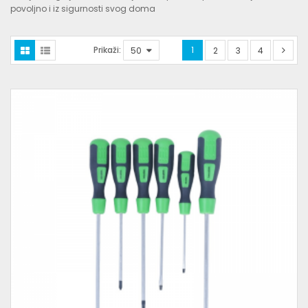
povoljno i iz sigurnosti svog doma
Prikaži:
1
2
3
4