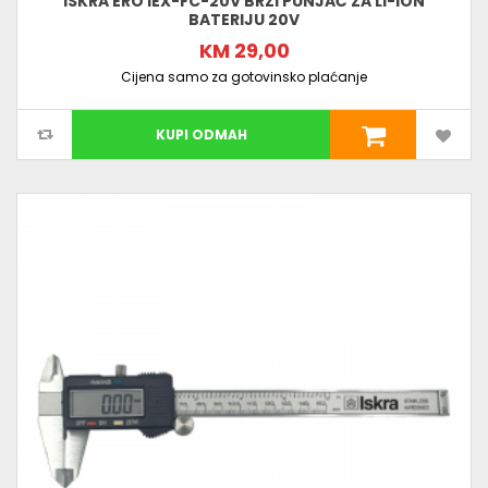
ISKRA ERO IEX-FC-20V BRZI PUNJAČ ZA LI-ION
BATERIJU 20V
KM 29,00
Cijena samo za gotovinsko plaćanje
KUPI ODMAH