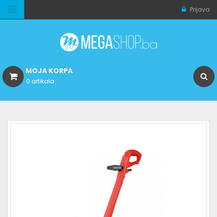
Prijava
MOJA KORPA
0 artikala