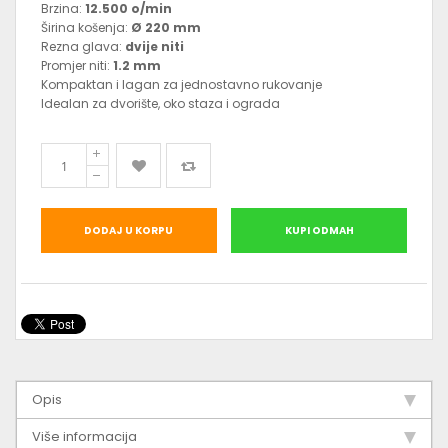
Brzina:
12.500 o/min
Širina košenja:
Ø 220 mm
Rezna glava:
dvije niti
Promjer niti:
1.2 mm
Kompaktan i lagan za jednostavno rukovanje
Idealan za dvorište, oko staza i ograda
DODAJ U KORPU
KUPI ODMAH
Opis
Više informacija