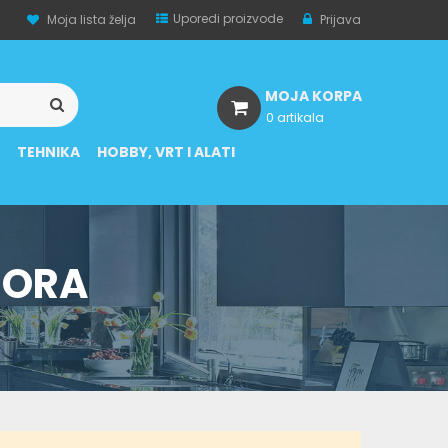
Uporedi proizvode
Moja lista želja
Prijava
MOJA KORPA
0 artikala
A
TEHNIKA
HOBBY, VRT I ALATI
ZORA