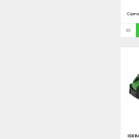
Cijen
ISKR