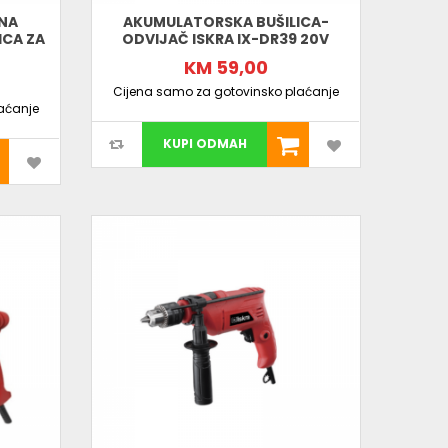
ONA
AKUMULATORSKA BUŠILICA-
ICA ZA
ODVIJAČ ISKRA IX-DR39 20V
KM 59,00
Cijena samo za gotovinsko plaćanje
aćanje
KUPI ODMAH