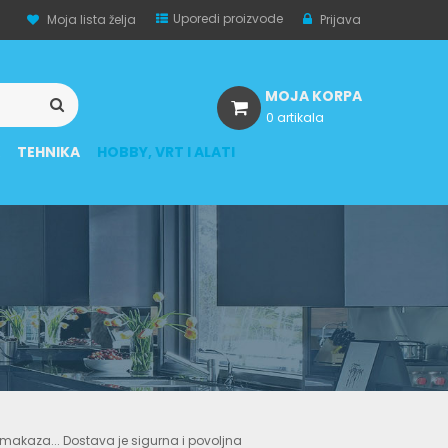
Uporedi proizvode
Moja lista želja
Prijava
MOJA KORPA
0 artikala
A
TEHNIKA
HOBBY, VRT I ALATI
h makaza... Dostava je sigurna i povoljna