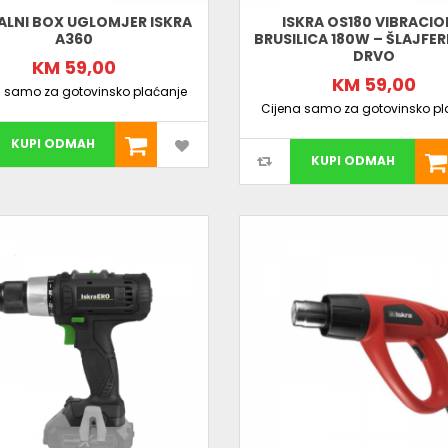
ALNI BOX UGLOMJER ISKRA
ISKRA OS180 VIBRACI
A360
BRUSILICA 180W – ŠLAJFER
DRVO
KM 59,00
KM 59,00
a samo za gotovinsko plaćanje
Cijena samo za gotovinsko pl
KUPI ODMAH
KUPI ODMAH