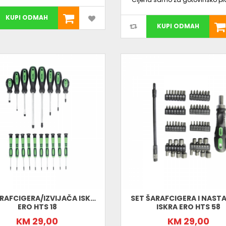
KUPI ODMAH
KUPI ODMAH
RAFCIGERA/IZVIJAČA ISKRA
SET ŠARAFCIGERA I NAST
ERO HTS 18
ISKRA ERO HTS 58
KM 29,00
KM 29,00