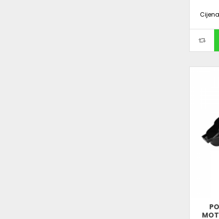
Cijen
PO
MOT