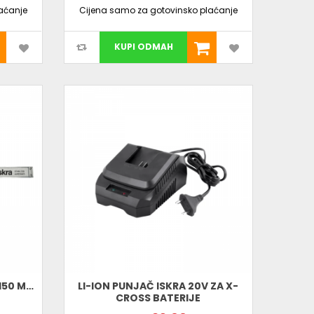
aćanje
Cijena samo za gotovinsko plaćanje
KUPI ODMAH
-150 MM
LI-ION PUNJAČ ISKRA 20V ZA X-
O
CROSS BATERIJE