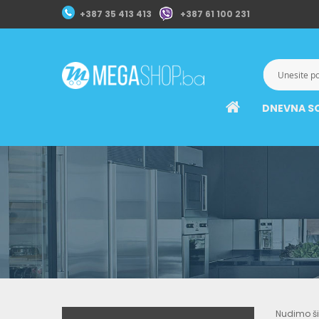
+387 35 413 413
+387 61 100 231
DNEVNA S
Nudimo šir