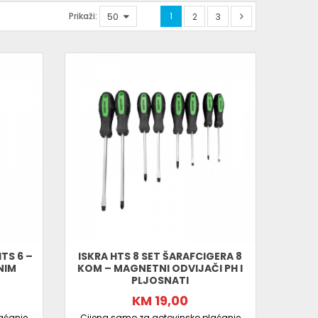
Prikaži:
1
2
3
TS 6 –
ISKRA HTS 8 SET ŠARAFCIGERA 8
NIM
KOM – MAGNETNI ODVIJAČI PH I
PLJOSNATI
KM 19,00
aćanje
Cijena samo za gotovinsko plaćanje