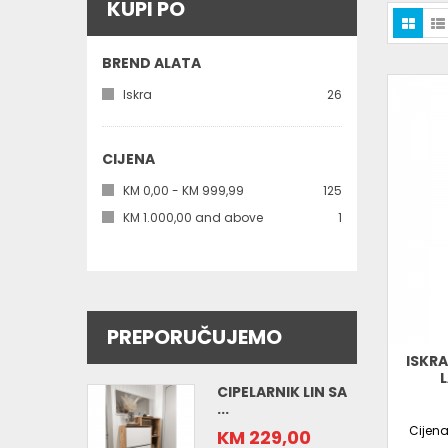
KUPI PO
BREND ALATA
komada
Iskra
26
CIJENA
komada
KM 0,00
-
KM 999,99
125
komad
KM 1.000,00
and above
1
PREPORUČUJEMO
ISKRA
CIPELARNIK LIN SA
...
Cijen
KM 229,00