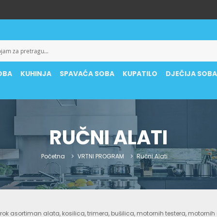
OBA
KUHINJA
SPAVAĆA SOBA
KUPATILO
DJEČIJA SOB
RUČNI ALATI
Početna
VRTNI PROGRAM
Ručni Alati
ok asortiman alata, kosilica, trimera, bušilica, motornih testera, motorni