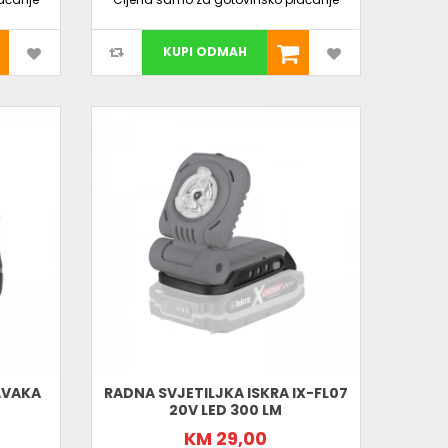
KUPI ODMAH
AVAKA
RADNA SVJETILJKA ISKRA IX-FL07
20V LED 300 LM
KM 29,00