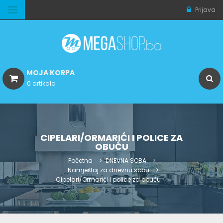
Prijava
MOJA KORPA
0 artikala
CIPELARI/ORMARIĆI I POLICE ZA
OBUĆU
Početna
DNEVNA SOBA
Namještaj za dnevnu sobu
Cipelari/Ormarići i police za obuću