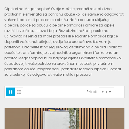
Cipelari na Megashop.ba! Ovdje možete pronaći raznolik izbor
praktičnih elemenata za pohranu obuće koji će savršeno odgovarati
vašem hodniku ili prostoru za obuću. Naša ponuda uključuje
cipelare, police za obuću, cipelarne ormariće i ormare za cipele
različitih veličina, stilova i boja. Bez obzira tražite li prostorno
učinkovita rješenja za male prostore ili elegantne ormariće koji će
dopuniti vašu unutrašnjost, ovdje ćete pronaći sve što vam je
potrebno. Odaberite iz našeg širokog asortimana cipelara i polic za
obuću te transformirajte svoj hodnik u organiziran i funkcionalan
prostor. Megashop.ba nudi najbolje cijene i kvalitetne proizvode koji
će zadovoljiti vaše potrebe za praktičnom i estetski privlačnom
pohranom obuće. Posjetite nas i pronađite idealan cipelar ili ormar
za cipele koji će odgovarati vašem stilu i prostoru!
Prikaži: