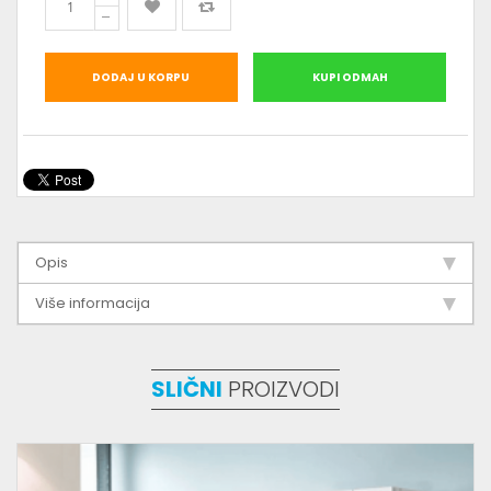
DODAJ U KORPU
KUPI ODMAH
Opis
Više informacija
SLIČNI
PROIZVODI