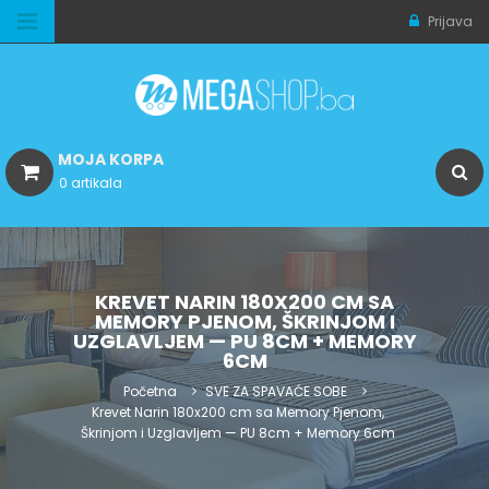
Prijava
MOJA KORPA
0 artikala
KREVET NARIN 180X200 CM SA
MEMORY PJENOM, ŠKRINJOM I
UZGLAVLJEM — PU 8CM + MEMORY
6CM
Početna
SVE ZA SPAVAĆE SOBE
Krevet Narin 180x200 cm sa Memory Pjenom,
Škrinjom i Uzglavljem — PU 8cm + Memory 6cm