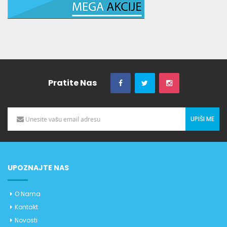
Pratite Nas
UPIŠI ME
UPOZNAJTE NAS
O Nama
Kontakt
Novosti