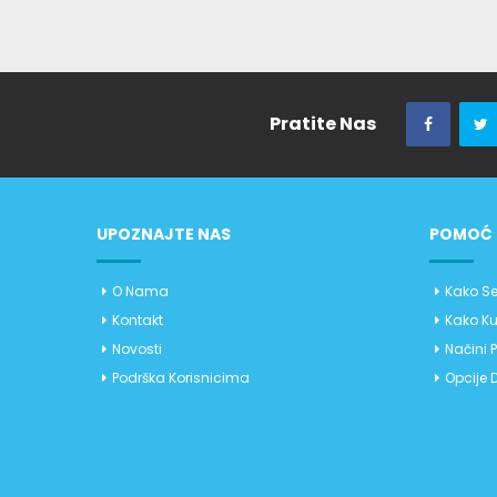
Pratite Nas
UPOZNAJTE NAS
POMOĆ 
O Nama
Kako Se
Kontakt
Kako Ku
Novosti
Načini 
Podrška Korisnicima
Opcije 