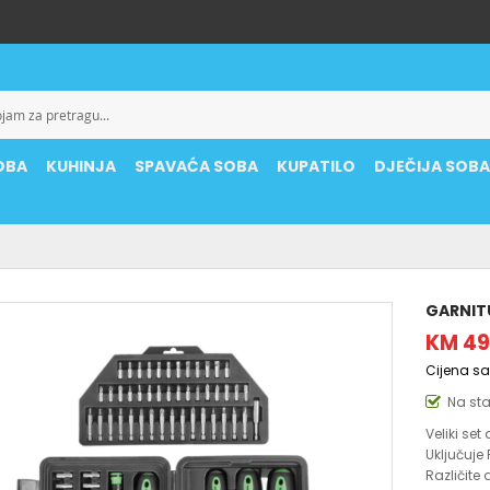
OBA
KUHINJA
SPAVAĆA SOBA
KUPATILO
DJEČIJA SOB
GARNIT
KM 49
Cijena s
Na st
Veliki set
Uključuje 
Različite