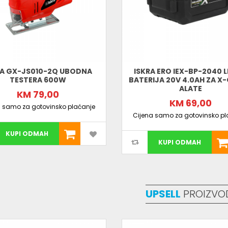
Broj dijelova: 94
Vrste nastavaka: PH, SL, Torx, PZ, Hex, Square
Pakovanje: kofer
Zašto odabrati ovaj set?
Jedan od najkompletnijih setova na tržištu
Pokriva gotovo sve vrste vijaka i zadataka
Idealan za kuću, servis i radionicu
RA GX-JS010-2Q UBODNA
ISKRA ERO IEX-BP-2040 L
Organizovan i praktičan kofer
TESTERA 600W
BATERIJA 20V 4.0AH ZA X
Ako tražiš
set bitova i odvijača
bez kompro
ALATE
KM 79,00
probleme u jednom potezu.
KM 69,00
a samo za gotovinsko plaćanje
Cijena samo za gotovinsko pl
KUPI ODMAH
KUPI ODMAH
UPSELL
PROIZVO