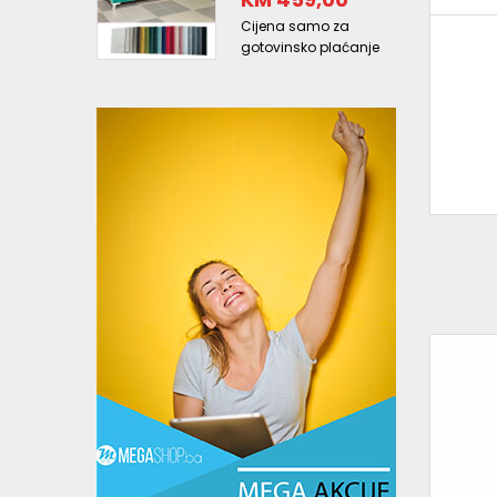
Cijena samo za
gotovinsko plaćanje