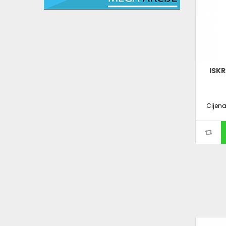
ISK
Cijen