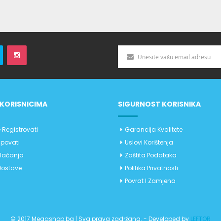
KORISNICIMA
SIGURNOST KORISNIKA
 Registrovati
Garancija Kvalitete
povati
Uslovi Korištenja
Plaćanja
Zaštita Podataka
Dostave
Politika Privatnosti
Povrat I Zamjena
© 2017 Megashop.ba | Sva prava zadržana. - Developed by
LEFTOR