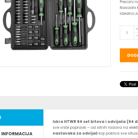
Precizni n
Nasadni kl
Idealno z
DODA
S
Iskra HTWR 94 set bitova i odvijača (94 d
sve vrste popravki – od sitnih radova na elektr
E INFORMACIJA
nastavaka za odvijač
koji pokriva sve situac