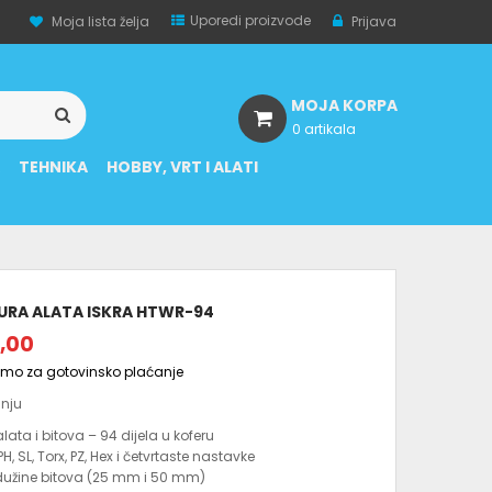
Uporedi proizvode
Moja lista želja
Prijava
MOJA KORPA
0 artikala
A
TEHNIKA
HOBBY, VRT I ALATI
URA ALATA ISKRA HTWR-94
,00
amo za gotovinsko plaćanje
anju
 alata i bitova – 94 dijela u koferu
PH, SL, Torx, PZ, Hex i četvrtaste nastavke
 dužine bitova (25 mm i 50 mm)