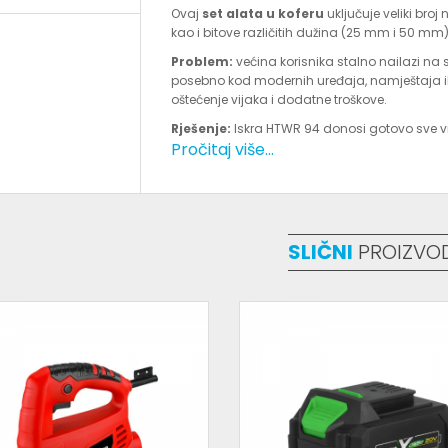
Ovaj
set alata u koferu
uključuje veliki bro
kao i bitove različitih dužina (25 mm i 50 m
Problem:
većina korisnika stalno nailazi na
posebno kod modernih uređaja, namještaja ili
oštećenje vijaka i dodatne troškove.
Rješenje:
Iskra HTWR 94 donosi gotovo sve vr
Pročitaj više...
montažu, servis ili popravku – uvijek imaš pravi
Set također uključuje
precizne nastavke
za r
što ga čini idealnim za širok spektar primjen
Sadržaj seta:
SLIČNI
PROIZVO
50x bitova 25 mm (PH, SL, Torx, PZ, Hex, Square
16x bitova 50 mm
8x preciznih nastavaka
10x nasadnih ključeva (4 – 13 mm)
6x odvijača (PH i ravni)
Magnetna ručka za bitove
Precizna odvijač drška
Produžetak i adapter
Tehničke specifikacije:
Model: HTWR 94