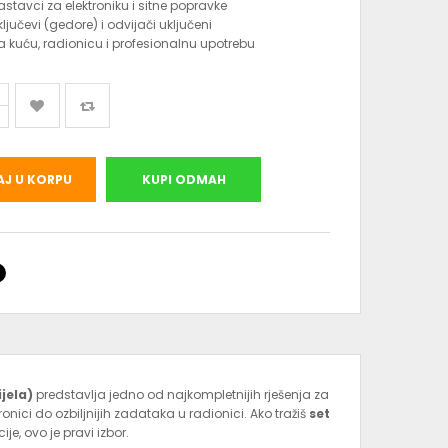
astavci za elektroniku i sitne popravke
jučevi (gedore) i odvijači uključeni
a kuću, radionicu i profesionalnu upotrebu
J U KORPU
KUPI ODMAH
ijela)
predstavlja jedno od najkompletnijih rješenja za
onici do ozbiljnijih zadataka u radionici. Ako tražiš
set
ije, ovo je pravi izbor.