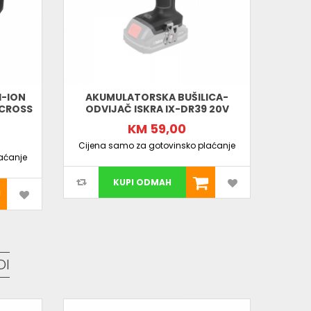
I-ION
AKUMULATORSKA BUŠILICA-
MOTOR
-CROSS
ODVIJAČ ISKRA IX-DR39 20V
misa –
Iskra HTWR 94
je izbor koji rješava sve
KM 59,00
Cijena samo za gotovinsko plaćanje
Cijen
aćanje
KUPI ODMAH
DI