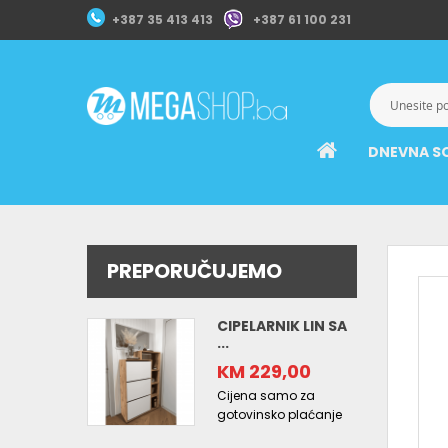
+387 35 413 413
+387 61 100 231
DNEVNA S
PREPORUČUJEMO
CIPELARNIK LIN SA
...
KM 229,00
Cijena samo za
gotovinsko plaćanje