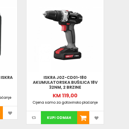
 ISKRA
ISKRA J0Z-CD01-180
I
AKUMULATORSKA BUŠILICA 18V
BRUSI
32NM, 2 BRZINE
KM 119,00
aćanje
Cijena samo za gotovinsko plaćanje
Cijen
KUPI ODMAH