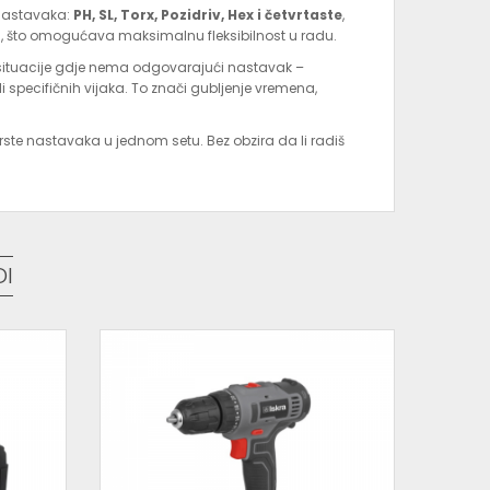
j nastavaka:
PH, SL, Torx, Pozidriv, Hex i četvrtaste
,
m), što omogućava maksimalnu fleksibilnost u radu.
 situacije gdje nema odgovarajući nastavak –
 specifičnih vijaka. To znači gubljenje vremena,
ste nastavaka u jednom setu. Bez obzira da li radiš
 alat pri ruci.
ad na elektronici, kao i
nasadne ključeve (gedore)
,
a – od kućnih popravki do profesionalne upotrebe.
DI
)