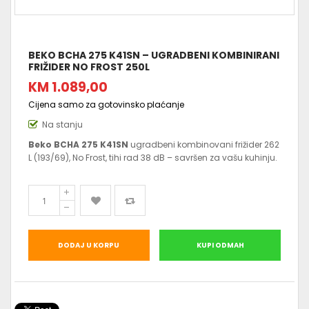
BEKO BCHA 275 K41SN – UGRADBENI KOMBINIRANI
FRIŽIDER NO FROST 250L
KM 1.089,00
Cijena samo za gotovinsko plaćanje
Na stanju
Beko BCHA 275 K41SN
ugradbeni kombinovani frižider 262
L (193/69), No Frost, tihi rad 38 dB – savršen za vašu kuhinju.
DODAJ U KORPU
KUPI ODMAH