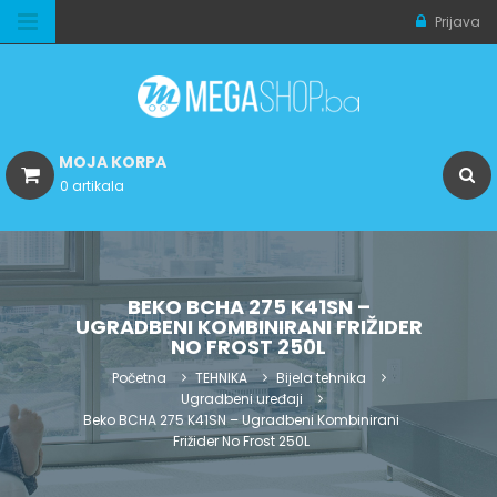
Prijava
MOJA KORPA
0 artikala
BEKO BCHA 275 K41SN –
UGRADBENI KOMBINIRANI FRIŽIDER
NO FROST 250L
Početna
TEHNIKA
Bijela tehnika
Ugradbeni uređaji
Beko BCHA 275 K41SN – Ugradbeni Kombinirani
Frižider No Frost 250L