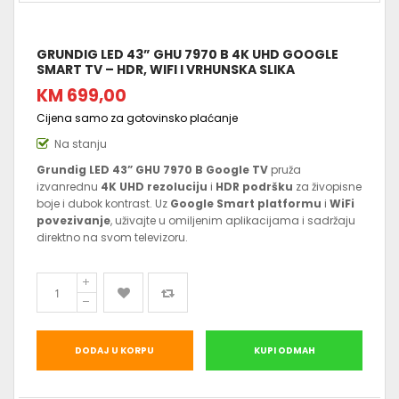
GRUNDIG LED 43” GHU 7970 B 4K UHD GOOGLE
SMART TV – HDR, WIFI I VRHUNSKA SLIKA
KM 699,00
Cijena samo za gotovinsko plaćanje
Na stanju
Grundig LED 43” GHU 7970 B Google TV
pruža
izvanrednu
4K UHD rezoluciju
i
HDR podršku
za živopisne
boje i dubok kontrast. Uz
Google Smart platformu
i
WiFi
povezivanje
, uživajte u omiljenim aplikacijama i sadržaju
direktno na svom televizoru.
DODAJ U KORPU
KUPI ODMAH