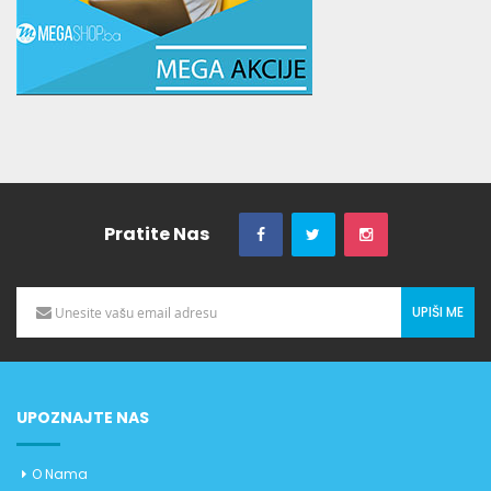
Pratite Nas
UPIŠI ME
UPOZNAJTE NAS
O Nama