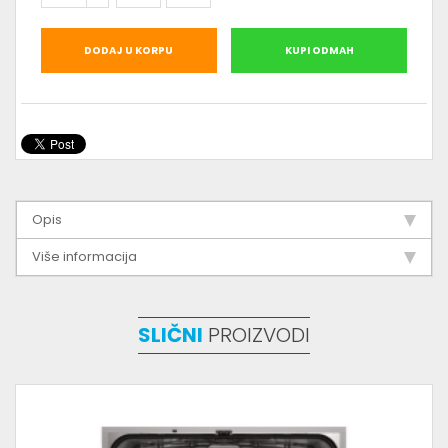
DODAJ U KORPU
KUPI ODMAH
Opis
Više informacija
SLIČNI
PROIZVODI