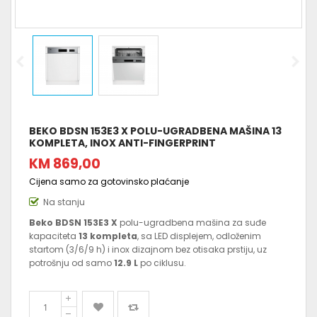
BEKO BDSN 153E3 X POLU-UGRADBENA MAŠINA 13
KOMPLETA, INOX ANTI-FINGERPRINT
KM 869,00
Cijena samo za gotovinsko plaćanje
Na stanju
Beko BDSN 153E3 X
polu-ugradbena mašina za suđe
kapaciteta
13 kompleta
, sa LED displejem, odloženim
startom (3/6/9 h) i inox dizajnom bez otisaka prstiju, uz
potrošnju od samo
12.9 L
po ciklusu.