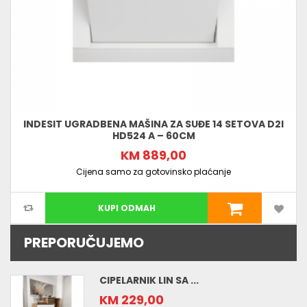
INDESIT UGRADBENA MAŠINA ZA SUĐE 14 SETOVA D2I
HD524 A – 60CM
KM 889,00
Cijena samo za gotovinsko plaćanje
KUPI ODMAH
PREPORUČUJEMO
CIPELARNIK LIN SA ...
KM 229,00