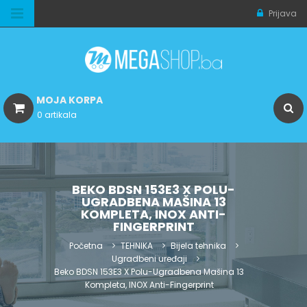
Prijava
MOJA KORPA
0 artikala
BEKO BDSN 153E3 X POLU-
UGRADBENA MAŠINA 13
KOMPLETA, INOX ANTI-
FINGERPRINT
Početna
TEHNIKA
Bijela tehnika
Ugradbeni uređaji
Beko BDSN 153E3 X Polu-Ugradbena Mašina 13
Kompleta, INOX Anti-Fingerprint