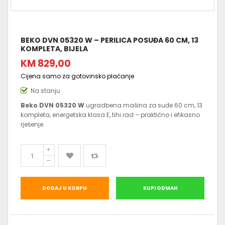
BEKO DVN 05320 W – PERILICA POSUĐA 60 CM, 13
KOMPLETA, BIJELA
KM 829,00
Cijena samo za gotovinsko plaćanje
Na stanju
Beko DVN 05320 W
ugradbena mašina za suđe 60 cm, 13
kompleta, energetska klasa E, tihi rad – praktično i efikasno
rješenje.
DODAJ U KORPU
KUPI ODMAH