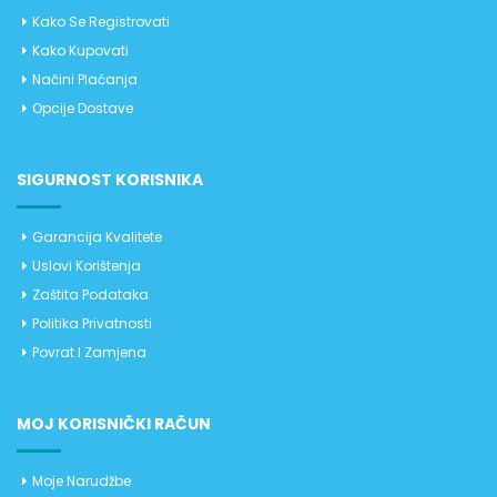
Kako Se Registrovati
Kako Kupovati
Načini Plaćanja
Opcije Dostave
SIGURNOST KORISNIKA
Garancija Kvalitete
Uslovi Korištenja
Zaštita Podataka
Politika Privatnosti
Povrat I Zamjena
MOJ KORISNIČKI RAČUN
Moje Narudžbe