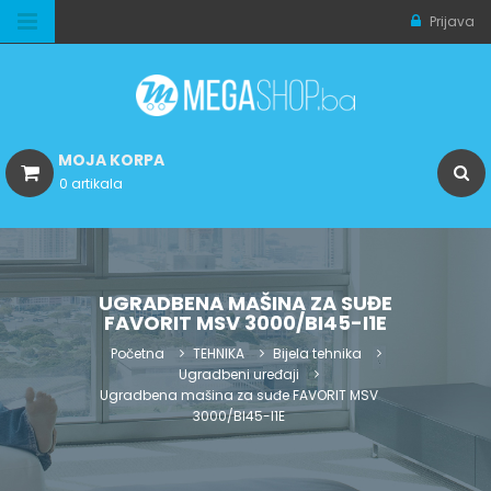
Prijava
MOJA KORPA
0 artikala
UGRADBENA MAŠINA ZA SUĐE
FAVORIT MSV 3000/BI45-I1E
Početna
TEHNIKA
Bijela tehnika
Ugradbeni uređaji
Ugradbena mašina za suđe FAVORIT MSV
3000/BI45-I1E