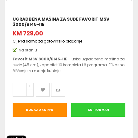
UGRADBENA MAŠINA ZA SUĐE FAVORIT MSV
3000/BI45-I1E
KM 729,00
Cijena samo za gotovinsko plaćanje
Na stanju
Favorit MSV 3000/BI45-I1E
– uska ugradbena mašina za
suđe (45 cm), kapacitet 10 kompleta i 6 programa. Efikasno
čišćenje za manje kuhinje.
DODAJ U KORPU
KUPI ODMAH