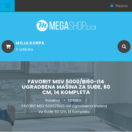
Prijava
MOJA KORPA
0 artikala
FAVORIT MSV 5000/BI60-I14
UGRADBENA MAŠINA ZA SUĐE, 60
CM, 14 KOMPLETA
Početna
TEHNIKA
FAVORIT MSV 5000/BI60-I14 Ugradbena Mašina
za Suđe, 60 cm, 14 Kompleta