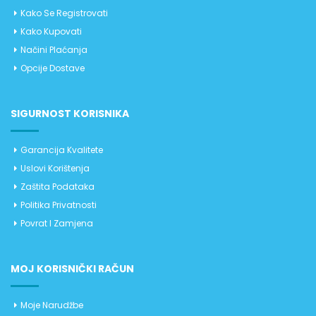
Kako Se Registrovati
Kako Kupovati
Načini Plaćanja
Opcije Dostave
SIGURNOST KORISNIKA
Garancija Kvalitete
Uslovi Korištenja
Zaštita Podataka
Politika Privatnosti
Povrat I Zamjena
MOJ KORISNIČKI RAČUN
Moje Narudžbe