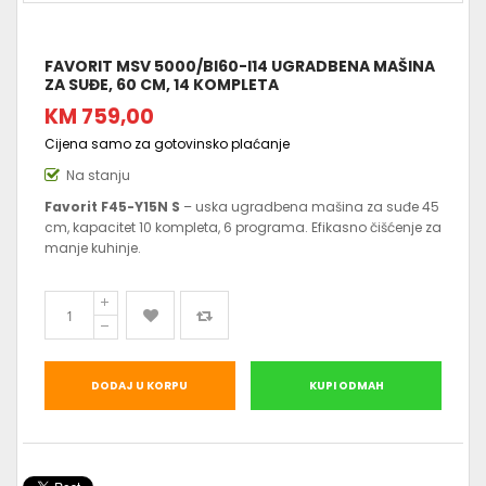
FAVORIT MSV 5000/BI60-I14 UGRADBENA MAŠINA
ZA SUĐE, 60 CM, 14 KOMPLETA
KM 759,00
Cijena samo za gotovinsko plaćanje
Na stanju
Favorit F45-Y15N S
– uska ugradbena mašina za suđe 45
cm, kapacitet 10 kompleta, 6 programa. Efikasno čišćenje za
manje kuhinje.
DODAJ U KORPU
KUPI ODMAH