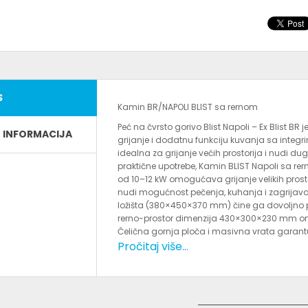
S
Kamin BR/NAPOLI BLIST sa rernom
Peć na čvrsto gorivo Blist Napoli – Ex Blist BR
E INFORMACIJA
grijanje i dodatnu funkciju kuvanja sa integ
idealna za grijanje većih prostorija i nudi dug
praktične upotrebe, Kamin BLIST Napoli sa re
od 10–12 kW omogućava grijanje velikih prosto
nudi mogućnost pečenja, kuhanja i zagrijav
ložišta (380×450×370 mm) čine ga dovoljno 
rerno-prostor dimenzija 430×300×230 mm om
Čelična gornja ploča i masivna vrata garant
uklapa se u svako domaćinstvo. Blist Napoli s
Pročitaj više...
grijanja – on postaje centralni element vaše
12 kW – idealan za velike prostorije i domove
funkcionalnost Ekonomično grijanje na drva i 
vijek trajanja Popularan model sa odličnim