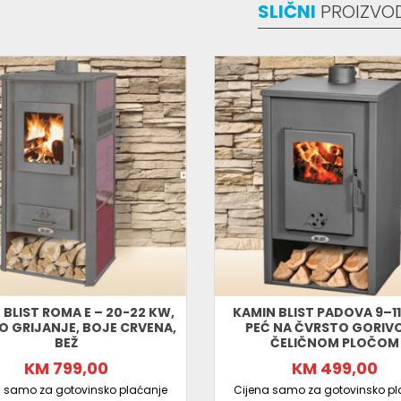
je po povoljnim cijenama uz sigurnu dostavu
SLIČNI
PROIZVO
 BLIST ROMA E – 20-22 KW,
KAMIN BLIST PADOVA 9–11
O GRIJANJE, BOJE CRVENA,
PEĆ NA ČVRSTO GORIVO
BEŽ
ČELIČNOM PLOČOM
KM 799,00
KM 499,00
a samo za gotovinsko plaćanje
Cijena samo za gotovinsko pl