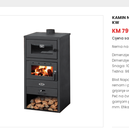
KAMIN N
KW
KM 79
Cijena s
Nema na 
Dimenzije
Dimenzije
Snaga:
1
Težina: 9
Blist Nap
rernom i 
grijanje 
Peć na čv
gornjom p
mm. Efika