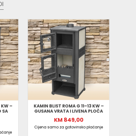
 širom BiH
DI
 KW –
KAMIN BLIST ROMA G 11–13 KW –
PRO-T
 SA
GUSANA VRATA I LIVENA PLOČA
KAM
RE
KM 849,00
Cijena samo za gotovinsko plaćanje
aćanje
Cijen