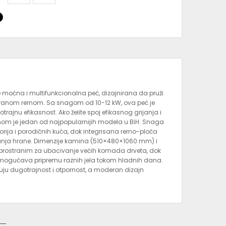
 je moćna i multifunkcionalna peć, dizajnirana da pruži
riranom rernom. Sa snagom od 10-12 kW, ova peć je
otrajnu efikasnost. Ako želite spoj efikasnog grijanja i
rnom je jedan od najpopularnijih modela u BiH. Snaga
rija i porodičnih kuća, dok integrisana rerno-ploča
anja hrane. Dimenzije kamina (510×480×1060 mm) i
prostranim za ubacivanje većih komada drveta, dok
ogućava pripremu raznih jela tokom hladnih dana.
uju dugotrajnost i otpornost, a moderan dizajn
paja tradiciju i praktičnost, nudeći više od običnog
g doma. ???? Prednosti Blist Napoli kamina: Snaga 10–
 Ugrađena rerna i ploča za kuhanje – dvostruka
čvrsto gorivo Kvalitetna čelična konstrukcija i dug
 odnosom cijene i kvaliteta Na Megashop.ba dostupan