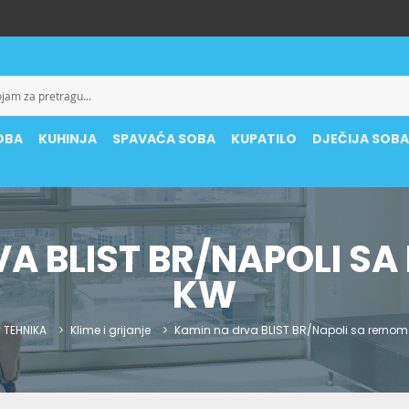
OBA
KUHINJA
SPAVAĆA SOBA
KUPATILO
DJEČIJA SOB
A BLIST BR/NAPOLI SA
KW
TEHNIKA
Klime i grijanje
Kamin na drva BLIST BR/Napoli sa rernom