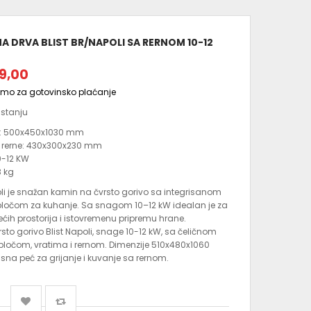
A DRVA BLIST BR/NAPOLI SA RERNOM 10-12
9,00
amo za gotovinsko plaćanje
stanju
:
500x450x1030 mm
 rerne:
430x300x230 mm
0-12 KW
8 kg
oli je snažan kamin na čvrsto gorivo sa integrisanom
pločom za kuhanje. Sa snagom 10–12 kW idealan je za
većih prostorija i istovremenu pripremu hrane.
rsto gorivo Blist Napoli, snage 10-12 kW, sa čeličnom
ločom, vratima i rernom. Dimenzije 510x480x1060
sna peć za grijanje i kuvanje sa rernom.