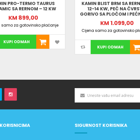
MIN PRO-TERMO TAURUS
KAMIN BLIST BRM SA RER
AMIC SA RERNOM – 12 KW
12-14 KW, PEĆ NA ČVR
GORIVO SA PLOČOM I PE
KM 899,00
KM 1.099,00
a samo za gotovinsko plaćanje
Cijena samo za gotovinsko pl
KUPI ODMAH
KUPI ODMAH
KORISNICIMA
SIGURNOST KORISNIKA