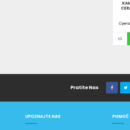
KA
CER
Cijen
Pratite Nas
UPOZNAJTE NAS
POMOĆ 