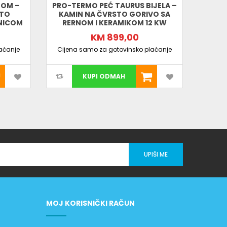
NOM –
PRO-TERMO PEĆ TAURUS BIJELA –
KAMI
STO
KAMIN NA ČVRSTO GORIVO SA
24
ĆNICOM
RERNOM I KERAMIKOM 12 KW
KM 899,00
aćanje
Cijena samo za gotovinsko plaćanje
Cijen
KUPI ODMAH
UPIŠI ME
MOJ KORISNIČKI RAČUN