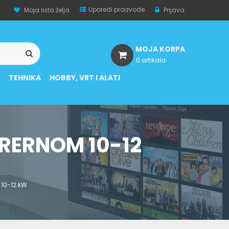
Uporedi proizvode
Moja lista želja
Prijava
MOJA KORPA
0 artikala
A
TEHNIKA
HOBBY, VRT I ALATI
 RERNOM 10-12
 10-12 kW