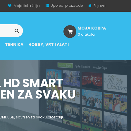
Uporedi proizvode
Moja lista želja
Prijava
MOJA KORPA
0 artikala
A
TEHNIKA
HOBBY, VRT I ALATI
L HD SMART
RŠEN ZA SVAKU
DMI, USB, savršen za svaku prostoriju