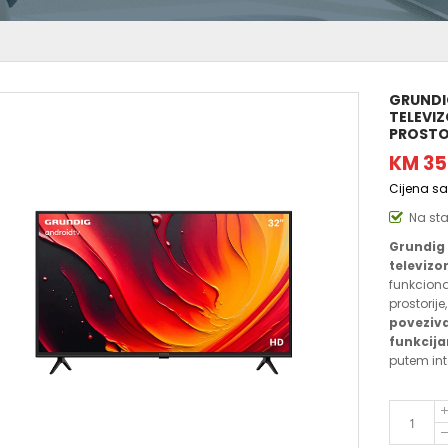
GRUNDIG
TELEVIZ
PROSTO
KM 35
Cijena s
Na st
Grundig 
televizo
funkciona
prostorije
poveziv
funkcij
putem int