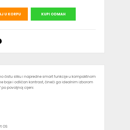
J U KORPU
KUPI ODMAH
no čistu sliku i napredne smart funkcije u kompaktnom
e boje i odličan kontrast, čineći ga idealnim izborom
 po povoljnoj cijeni.
t OS