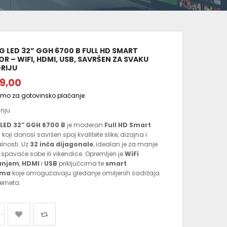
 LED 32” GGH 6700 B FULL HD SMART
OR – WIFI, HDMI, USB, SAVRŠEN ZA SVAKU
RIJU
9,00
amo za gotovinsko plaćanje
anju
LED 32” GGH 6700 B
je moderan
Full HD Smart
r
koji donosi savršen spoj kvalitete slike, dizajna i
lnosti. Uz
32 inča dijagonale
, idealan je za manje
, spavaće sobe ili vikendice. Opremljen je
WiFi
anjem
,
HDMI
i
USB
priključcima te
smart
ama
koje omogućavaju gledanje omiljenih sadržaja
erneta.