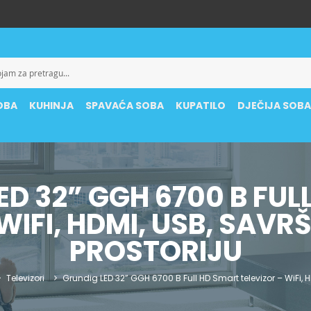
OBA
KUHINJA
SPAVAĆA SOBA
KUPATILO
DJEČIJA SOB
ED 32” GGH 6700 B FUL
WIFI, HDMI, USB, SAV
PROSTORIJU
Televizori
Grundig LED 32” GGH 6700 B Full HD Smart televizor – WiFi, H