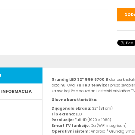
DODA
S
Grundig LED 32” GGH 6700 B
donosi kristal
dizajnu. Ovaj
Full HD televizor
pruža živopisn
E INFORMACIJA
za sve koji žele pouzdan i estetski privlačan TV
Glavne karakteristike:
Dijagonala ekrana:
32” (81 cm)
Tip ekrana:
LED
Rezolucija:
Full HD (1920 × 1080)
Smart TV funkcije:
Da (WiFi integrisan)
Operativni sistem:
Android / Grundig Smar