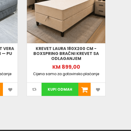
T VERA
KREVET LAURA 180X200 CM -
TA
 — PU
BOXSPRING BRAČNI KREVET SA
NARI
ODLAGANJEM
UZGLA
KM 899,00
aćanje
Cijena samo za gotovinsko plaćanje
Cijen
KUPI ODMAH