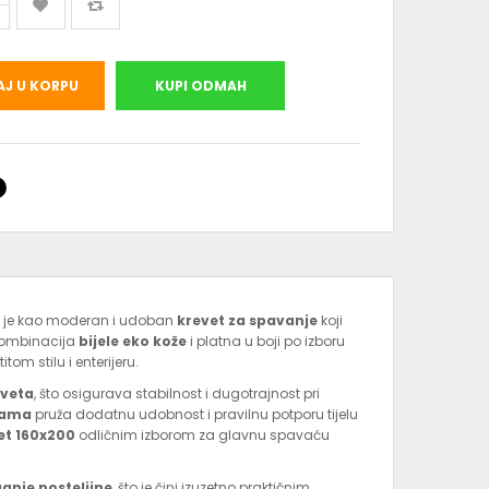
J U KORPU
KUPI ODMAH
 je kao moderan i udoban
krevet za spavanje
koji
Kombinacija
bijele eko kože
i platna u boji po izboru
om stilu i enterijeru.
rveta
, što osigurava stabilnost i dugotrajnost pri
gama
pruža dodatnu udobnost i pravilnu potporu tijelu
et 160x200
odličnim izborom za glavnu spavaću
anje posteljine
, što je čini izuzetno praktičnim