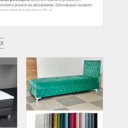
e dodatni prostor za skladištenje. Zahvaljujući visokom
likom čitanja ili gledanja TV-a.
 / ležaj za spavanje sa spremnikom
u boji po izboru
DI
60x200:
i dekorativnom platnu
d ležišta
ji san
 vijek trajanja
i
remnikom
koji spaja udobnost, praktičnost i moderan
čan izbor za vašu spavaću sobu.