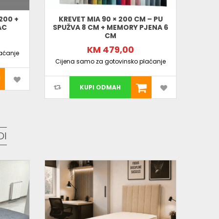
200 +
KREVET MIA 90 × 200 CM – PU
TAPAC
AC
SPUŽVA 8 CM + MEMORY PJENA 6
160X
CM
KM 479,00
aćanje
Cijena samo za gotovinsko plaćanje
Cijen
KUPI ODMAH
DI