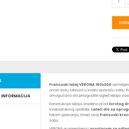
DODA
S
Francuski ležaj VERONA 160x200
osmišljen
unosi dozu luksuza u svaku spavaću sobu. 
E INFORMACIJA
omogućava da prilagodite izgled ležaja vlastit
Konstrukcija ležaja izrađena je od
čvrstog d
svakodnevnoj upotrebi.
Ležeći dio sa opru
tokom spavanja, čineći ovaj
francuski krev
sobu.
VERONA je opremljena i
prostorom za odlag