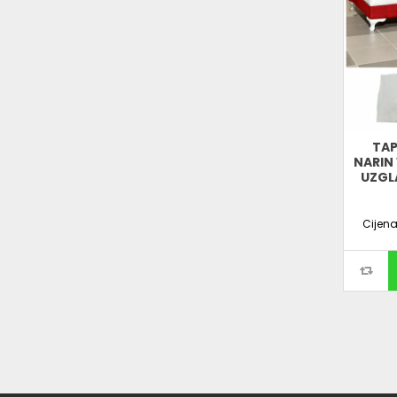
TAP
NARIN 
UZGL
Cijen