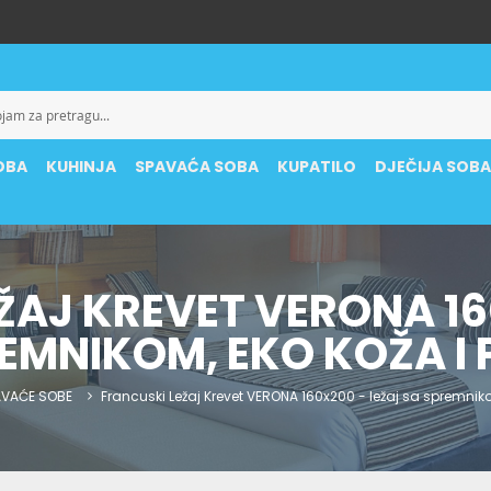
OBA
KUHINJA
SPAVAĆA SOBA
KUPATILO
DJEČIJA SOB
ŽAJ KREVET VERONA 16
EMNIKOM, EKO KOŽA I
AVAĆE SOBE
Francuski Ležaj Krevet VERONA 160x200 - ležaj sa spremniko