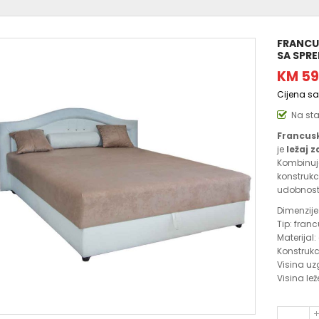
FRANCUS
SA SPRE
KM 59
Cijena s
Na st
Francusk
je
ležaj 
Kombinuje
konstrukc
udobnost
Dimenzije
Tip: fran
Materijal:
Konstrukci
Visina uz
Visina le