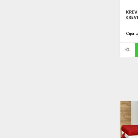
KREV
KREV
Cijen