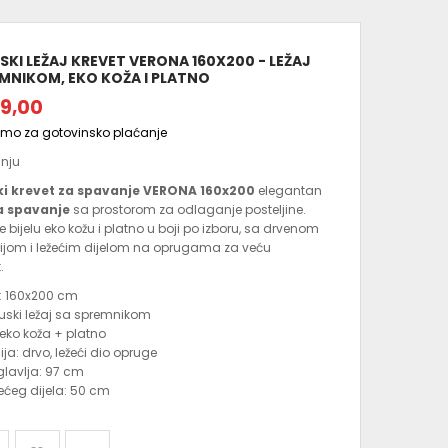
KI LEŽAJ KREVET VERONA 160X200 - LEŽAJ
MNIKOM, EKO KOŽA I PLATNO
9,00
amo za gotovinsko plaćanje
anju
i krevet za spavanje VERONA 160x200
elegantan
za spavanje
sa prostorom za odlaganje posteljine.
 bijelu eko kožu i platno u boji po izboru, sa drvenom
ijom i ležećim dijelom na oprugama za veću
.
: 160x200 cm
cuski ležaj sa spremnikom
 eko koža + platno
ja: drvo, ležeći dio opruge
glavlja: 97 cm
žećeg dijela: 50 cm