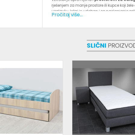
rješenjem za manje prostore ili kupce koji žel
uzglavlju, ležaj je udoban i za naslanjanje pri
Pročitaj više...
Model:
Francuski ležaj VERONA 160x200
Tip proizvoda:
francuski krevet za spavanje
Dimenzije ležaja:
160 x 200 cm
Materijal obloge:
eko koža (bijela) + platno 
Konstrukcija:
drvo
SLIČNI
PROIZVO
Ležeći dio:
opruge za dodatnu udobnost
Spremnik:
prostor za odlaganje posteljine
Visina uzglavlja:
cca 97 cm
Visina ležećeg dijela:
cca 50 cm
Prednosti francuskog kreveta VERONA 1
Luksuzan izgled zahvaljujući bijeloj eko koži 
Praktičan prostor za odlaganje posteljine ispo
Ležeći dio s oprugama za veću udobnost i bol
Čvrsta drvena konstrukcija za stabilnost i dug
Odličan omjer cijene, dizajna i funkcionalnost
Ako tražite
francuski ležaj 160x200 sa sp
dizajn,
krevet za spavanje VERONA
je odli