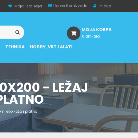
Uporedi proizvode
Moja lista želja
Prijava
MOJA KORPA
0 artikala
A
TEHNIKA
HOBBY, VRT I ALATI
0X200 - LEŽAJ
 PLATNO
m, eko koža i platno