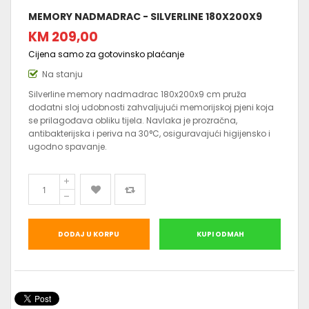
MEMORY NADMADRAC - SILVERLINE 180X200X9
KM 209,00
Cijena samo za gotovinsko plaćanje
Na stanju
Silverline memory nadmadrac 180x200x9 cm pruža
dodatni sloj udobnosti zahvaljujući memorijskoj pjeni koja
se prilagođava obliku tijela. Navlaka je prozračna,
antibakterijska i periva na 30°C, osiguravajući higijensko i
ugodno spavanje.
DODAJ U KORPU
KUPI ODMAH