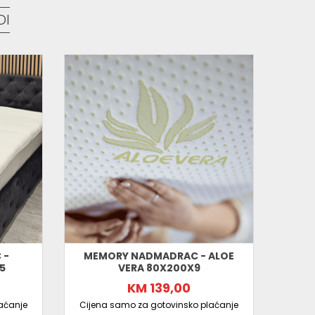
DI
 -
MEMORY NADMADRAC - ALOE
5
VERA 80X200X9
KM 139,00
aćanje
Cijena samo za gotovinsko plaćanje
Cijen