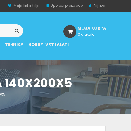
Uporedi proizvode
Moja lista želja
Prijava
MOJA KORPA
0 artikala
A
TEHNIKA
HOBBY, VRT I ALATI
 140X200X5
0X5