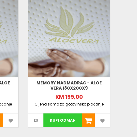
ALOE
MEMORY NADMADRAC - ALOE
VERA 180X200X9
KM 199,00
aćanje
Cijena samo za gotovinsko plaćanje
Cijen
KUPI ODMAH