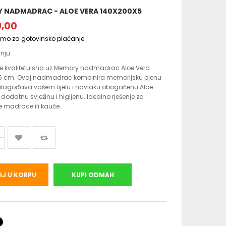
 NADMADRAC - ALOE VERA 140X200X5
9,00
amo za gotovinsko plaćanje
anju
te kvalitetu sna uz Memory nadmadrac Aloe Vera
5 cm. Ovaj nadmadrac kombinira memorijsku pjenu
rilagođava vašem tijelu i navlaku obogaćenu Aloe
dodatnu svježinu i higijenu. Idealno rješenje za
 madrace ili kauče.
J U KORPU
KUPI ODMAH