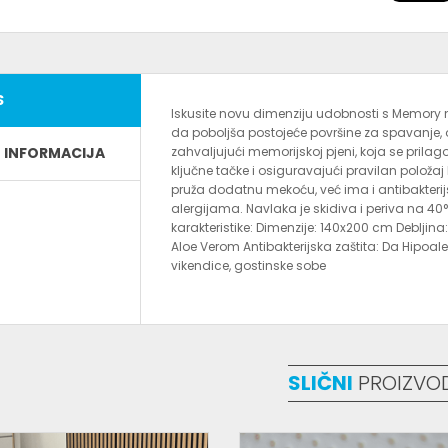
S
Iskusite novu dimenziju udobnosti s Memor
da poboljša postojeće površine za spavanje
E INFORMACIJA
zahvaljujući memorijskoj pjeni, koja se prila
ključne tačke i osiguravajući pravilan polo
pruža dodatnu mekoću, već ima i antibakteri
alergijama. Navlaka je skidiva i periva na 4
karakteristike: Dimenzije: 140x200 cm Deblji
Aloe Verom Antibakterijska zaštita: Da Hipoal
vikendice, gostinske sobe
SLIČNI
PROIZVO