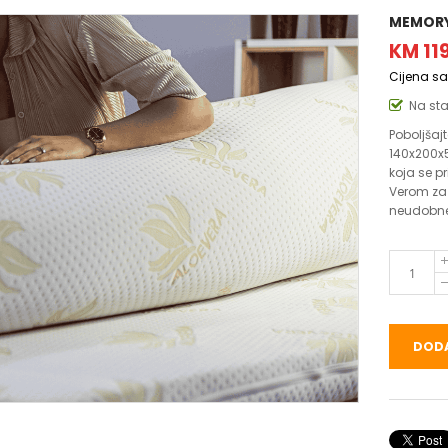
MEMORY
KM 11
Cijena s
Na st
Poboljšaj
140x200x
koja se p
Verom za 
neudobne
DODA