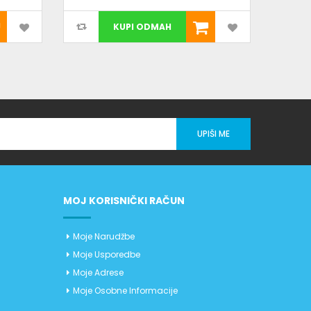
KUPI ODMAH
UPIŠI ME
MOJ KORISNIČKI RAČUN
Moje Narudžbe
Moje Usporedbe
Moje Adrese
Moje Osobne Informacije