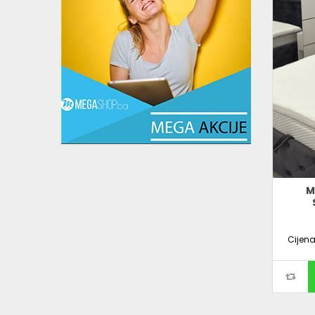
M
Cijen