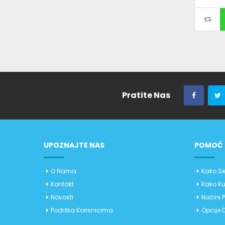
Pratite Nas
UPOZNAJTE NAS
POMOĆ 
O Nama
Kako Se
Kontakt
Kako Ku
Novosti
Načini 
Podrška Korisnicima
Opcije 