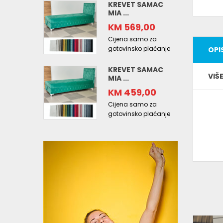
KREVET SAMAC
MIA ...
KM 569,00
Cijena samo za
gotovinsko plaćanje
OPI
KREVET SAMAC
VIŠ
MIA ...
KM 459,00
Cijena samo za
gotovinsko plaćanje