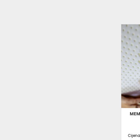
MEM
Cijen