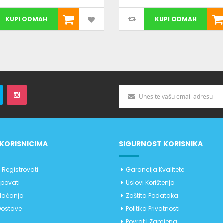
KUPI ODMAH
KUPI ODMAH
KORISNICIMA
SIGURNOST KORISNIKA
 Registrovati
Garancija Kvalitete
povati
Uslovi Korištenja
Plaćanja
Zaštita Podataka
Dostave
Politika Privatnosti
Povrat I Zamjena