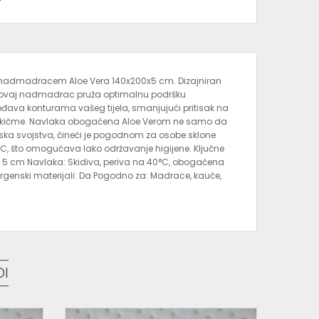
y nadmadracem Aloe Vera 140x200x5 cm. Dizajniran
, ovaj nadmadrac pruža optimalnu podršku
gođava konturama vašeg tijela, smanjujući pritisak na
žaj kičme. Navlaka obogaćena Aloe Verom ne samo da
jska svojstva, čineći je pogodnom za osobe sklone
0°C, što omogućava lako održavanje higijene. Ključne
na: 5 cm Navlaka: Skidiva, periva na 40°C, obogaćena
ergenski materijali: Da Pogodno za: Madrace, kauče,
DI