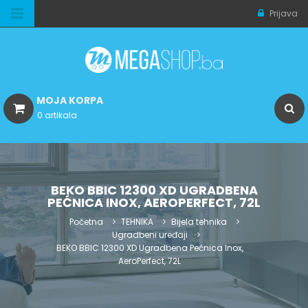
Prijava
MOJA KORPA
0 artikala
BEKO BBIC 12300 XD UGRADBENA
PEĆNICA INOX, AEROPERFECT, 72L
Početna
TEHNIKA
Bijela tehnika
Ugradbeni uređaji
BEKO BBIC 12300 XD Ugradbena Pećnica Inox,
AeroPerfect, 72L