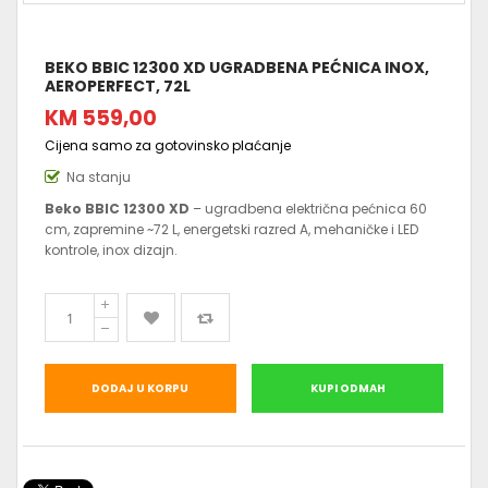
BEKO BBIC 12300 XD UGRADBENA PEĆNICA INOX,
AEROPERFECT, 72L
KM 559,00
Cijena samo za gotovinsko plaćanje
Na stanju
Beko BBIC 12300 XD
– ugradbena električna pećnica 60
cm, zapremine ~72 L, energetski razred A, mehaničke i LED
kontrole, inox dizajn.
DODAJ U KORPU
KUPI ODMAH