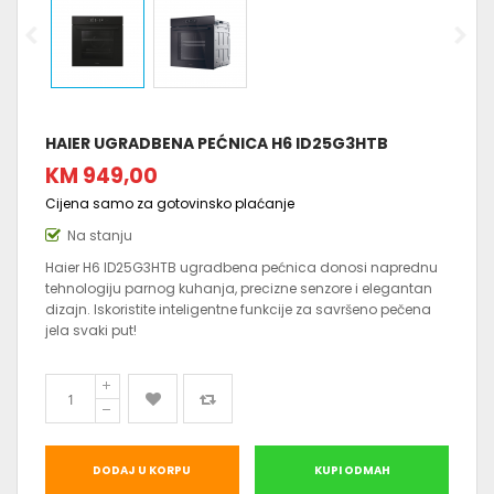
HAIER UGRADBENA PEĆNICA H6 ID25G3HTB
KM 949,00
Cijena samo za gotovinsko plaćanje
Na stanju
Haier H6 ID25G3HTB ugradbena pećnica donosi naprednu
tehnologiju parnog kuhanja, precizne senzore i elegantan
dizajn. Iskoristite inteligentne funkcije za savršeno pečena
jela svaki put!
DODAJ U KORPU
KUPI ODMAH