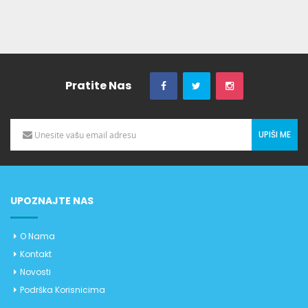
Pratite Nas
UPIŠI ME
UPOZNAJTE NAS
O Nama
Kontakt
Novosti
Podrška Korisnicima