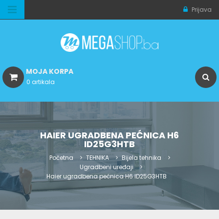
Prijava
MOJA KORPA
0 artikala
HAIER UGRADBENA PEĆNICA H6
ID25G3HTB
Početna
TEHNIKA
Bijela tehnika
Ugradbeni uređaji
Haier ugradbena pećnica H6 ID25G3HTB