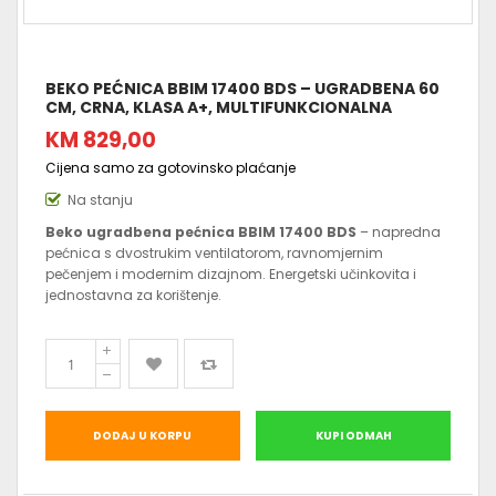
BEKO PEĆNICA BBIM 17400 BDS – UGRADBENA 60
CM, CRNA, KLASA A+, MULTIFUNKCIONALNA
KM 829,00
Cijena samo za gotovinsko plaćanje
Na stanju
Beko ugradbena pećnica BBIM 17400 BDS
– napredna
pećnica s dvostrukim ventilatorom, ravnomjernim
pečenjem i modernim dizajnom. Energetski učinkovita i
jednostavna za korištenje.
DODAJ U KORPU
KUPI ODMAH