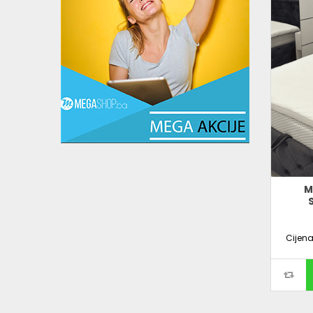
M
Cijen