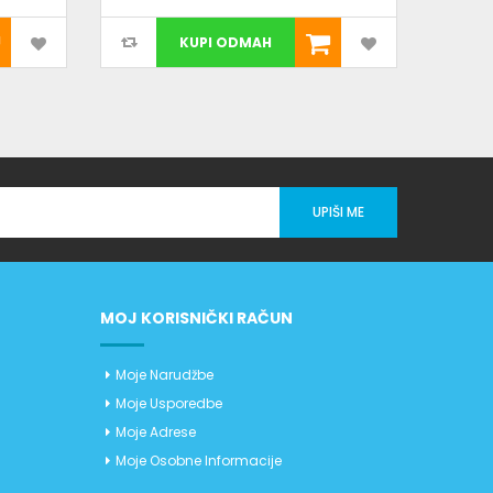
KUPI ODMAH
UPIŠI ME
MOJ KORISNIČKI RAČUN
Moje Narudžbe
Moje Usporedbe
Moje Adrese
Moje Osobne Informacije