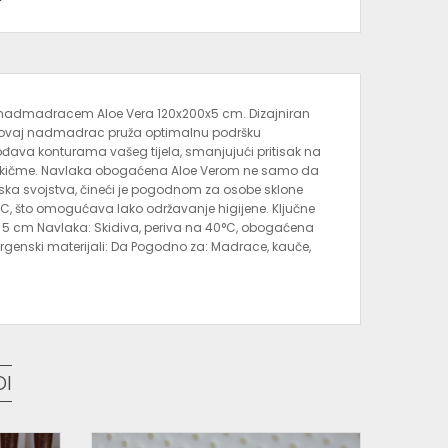
y nadmadracem Aloe Vera 120x200x5 cm. Dizajniran
, ovaj nadmadrac pruža optimalnu podršku
gođava konturama vašeg tijela, smanjujući pritisak na
žaj kičme. Navlaka obogaćena Aloe Verom ne samo da
jska svojstva, čineći je pogodnom za osobe sklone
0°C, što omogućava lako održavanje higijene. Ključne
na: 5 cm Navlaka: Skidiva, periva na 40°C, obogaćena
ergenski materijali: Da Pogodno za: Madrace, kauče,
DI