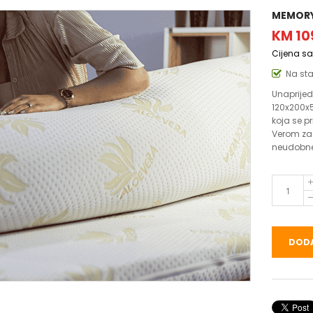
MEMORY
KM 10
Cijena s
Na st
Unaprijed
120x200x
koja se p
Verom za 
neudobne
DODA