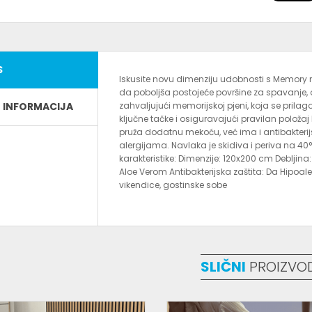
S
Iskusite novu dimenziju udobnosti s Memor
da poboljša postojeće površine za spavanje
E INFORMACIJA
zahvaljujući memorijskoj pjeni, koja se prila
ključne tačke i osiguravajući pravilan polo
pruža dodatnu mekoću, već ima i antibakteri
alergijama. Navlaka je skidiva i periva na 4
karakteristike: Dimenzije: 120x200 cm Deblji
Aloe Verom Antibakterijska zaštita: Da Hipoal
vikendice, gostinske sobe
SLIČNI
PROIZVO