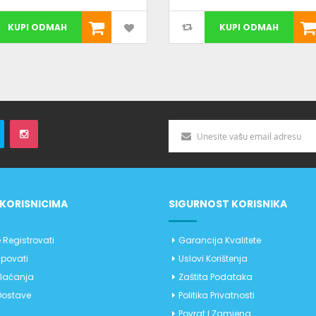
KUPI ODMAH
KUPI ODMAH
KORISNICIMA
SIGURNOST KORISNIKA
 Registrovati
Garancija Kvalitete
povati
Uslovi Korištenja
Plaćanja
Zaštita Podataka
Dostave
Politika Privatnosti
Povrat I Zamjena