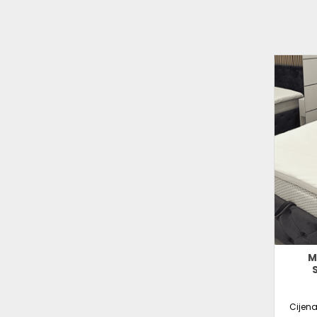
M
Cijen