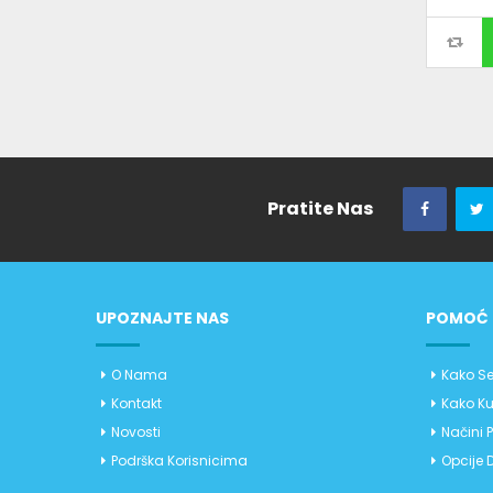
Pratite Nas
UPOZNAJTE NAS
POMOĆ 
O Nama
Kako Se
Kontakt
Kako Ku
Novosti
Načini 
Podrška Korisnicima
Opcije 