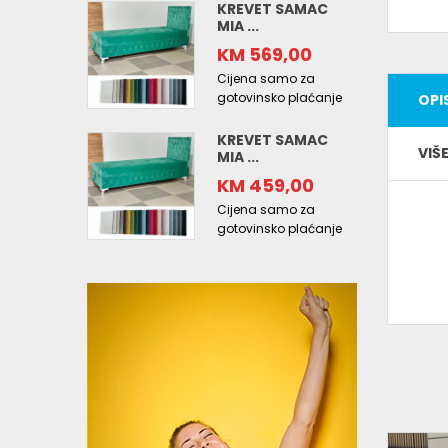
KREVET SAMAC
MIA ...
KM 569,00
Cijena samo za
gotovinsko plaćanje
OPI
KREVET SAMAC
VIŠ
MIA ...
KM 459,00
Cijena samo za
gotovinsko plaćanje