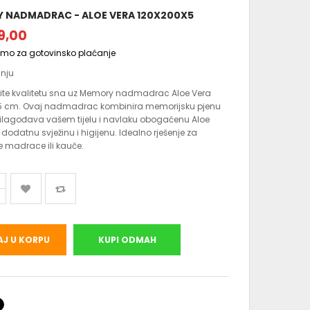
 NADMADRAC - ALOE VERA 120X200X5
9,00
amo za gotovinsko plaćanje
anju
ite kvalitetu sna uz Memory nadmadrac Aloe Vera
5 cm. Ovaj nadmadrac kombinira memorijsku pjenu
rilagođava vašem tijelu i navlaku obogaćenu Aloe
dodatnu svježinu i higijenu. Idealno rješenje za
 madrace ili kauče.
J U KORPU
KUPI ODMAH