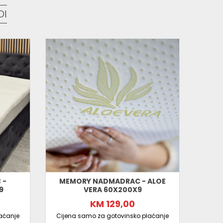
DI
 -
MEMORY NADMADRAC - ALOE
MEM
9
VERA 60X200X9
KM 129,00
aćanje
Cijena samo za gotovinsko plaćanje
Cijen