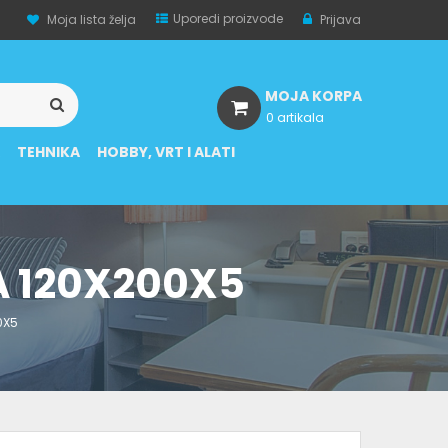
Uporedi proizvode
Moja lista želja
Prijava
MOJA KORPA
0 artikala
A
TEHNIKA
HOBBY, VRT I ALATI
 120X200X5
0X5