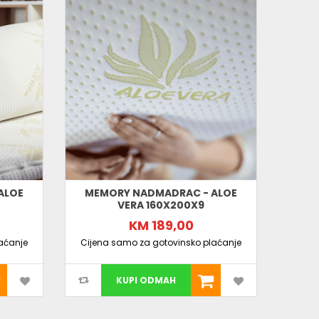
ALOE
MEMORY NADMADRAC - ALOE
MEM
VERA 160X200X9
KM 189,00
aćanje
Cijena samo za gotovinsko plaćanje
Cijen
KUPI ODMAH