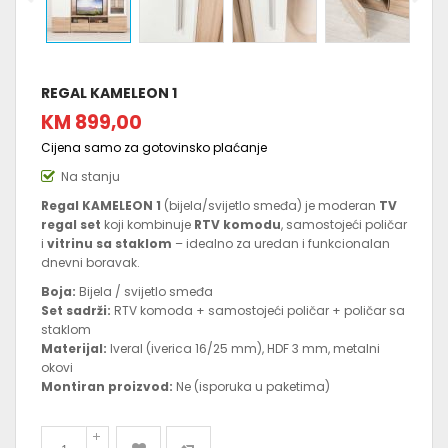
REGAL KAMELEON 1
KM 899,00
Cijena samo za gotovinsko plaćanje
Na stanju
Regal KAMELEON 1
(bijela/svijetlo smeđa) je moderan
TV
regal set
koji kombinuje
RTV komodu
, samostojeći poličar
i
vitrinu sa staklom
– idealno za uredan i funkcionalan
dnevni boravak.
Boja:
Bijela / svijetlo smeđa
Set sadrži:
RTV komoda + samostojeći poličar + poličar sa
staklom
Materijal:
Iveral (iverica 16/25 mm), HDF 3 mm, metalni
okovi
Montiran proizvod:
Ne (isporuka u paketima)