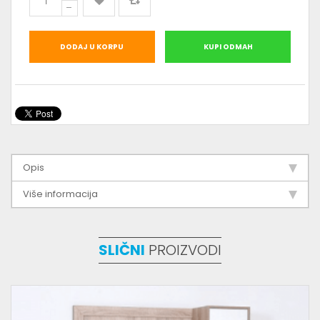
DODAJ U KORPU
KUPI ODMAH
Opis
Više informacija
SLIČNI
PROIZVODI