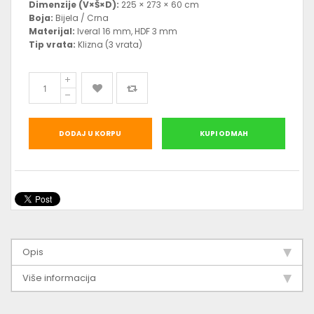
Dimenzije (V×Š×D):
225 × 273 × 60 cm
Boja:
Bijela / Crna
Materijal:
Iveral 16 mm, HDF 3 mm
Tip vrata:
Klizna (3 vrata)
DODAJ U KORPU
KUPI ODMAH
Opis
Više informacija