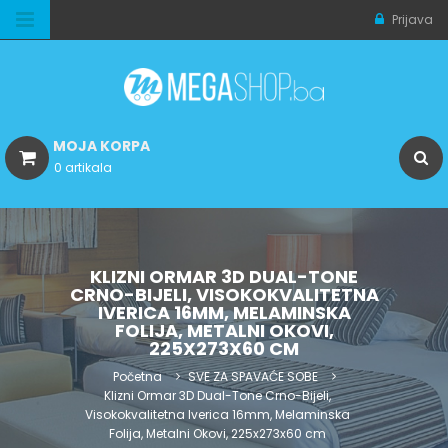
Prijava
MOJA KORPA
0 artikala
KLIZNI ORMAR 3D DUAL-TONE
CRNO-BIJELI, VISOKOKVALITETNA
IVERICA 16MM, MELAMINSKA
FOLIJA, METALNI OKOVI,
225X273X60 CM
Početna
SVE ZA SPAVAĆE SOBE
Klizni Ormar 3D Dual-Tone Crno-Bijeli,
Visokokvalitetna Iverica 16mm, Melaminska
Folija, Metalni Okovi, 225x273x60 cm