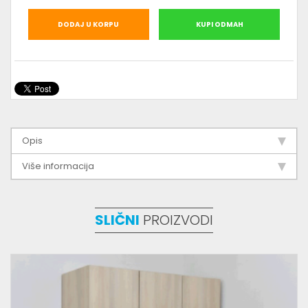
DODAJ U KORPU
KUPI ODMAH
Opis
Više informacija
SLIČNI
PROIZVODI