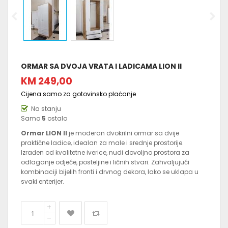
ORMAR SA DVOJA VRATA I LADICAMA LION II
KM 249,00
Cijena samo za gotovinsko plaćanje
Na stanju
Samo
5
ostalo
Ormar LION II
je moderan dvokrilni ormar sa dvije
praktične ladice, idealan za male i srednje prostorije.
Izrađen od kvalitetne iverice, nudi dovoljno prostora za
odlaganje odjeće, posteljine i ličnih stvari. Zahvaljujući
kombinaciji bijelih fronti i drvnog dekora, lako se uklapa u
svaki enterijer.