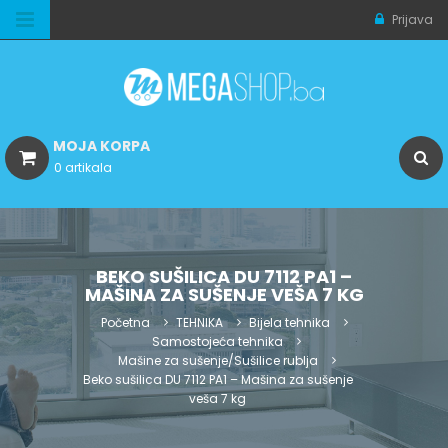
Prijava
MOJA KORPA
0 artikala
BEKO SUŠILICA DU 7112 PA1 –
MAŠINA ZA SUŠENJE VEŠA 7 KG
Početna
TEHNIKA
Bijela tehnika
Samostojeća tehnika
Mašine za sušenje/Sušilice rublja
Beko sušilica DU 7112 PA1 – Mašina za sušenje
veša 7 kg