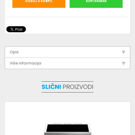
DODAJ U KORPU
KUPI ODMAH
Opis
Više informacija
SLIČNI
PROIZVODI