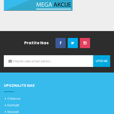
Pratite Nas
UPIŠI ME
UPOZNAJTE NAS
O Nama
Kontakt
Novosti