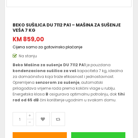
BEKO SUŠILICA DU 7112 PA1 – MAŠINA ZA SUŠENJE
VEŠA 7 KG
KM 859,00
Cijena samo za gotovinsko plaćanje
Na stanju
Beko Mašina za sušenje DU 7112 PA1
je pouzdana
kondenzaciona sušilica za veš
kapaciteta 7 kg, idealna
za domaćinstva koja traže efikasnost i jednostavnost.
Opremljena
senzorom za sušenje
, automatski
prilagođava vrijeme rada prema količini vlage u rublju.
Energetska klasa
B
osigurava optimalnu potrošnju, dok
tihi
rad od 65 dB
čini korištenje ugodnim u svakom domu.