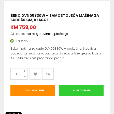
BEKO DVN05330W – SAMOSTOJEĆA MAŠINA ZA
SUĐE 60 CM, KLASA E
KM 759,00
Cijena samo za gotovinsko plaćanje
Na stanju
Beko mašina za suđe DVN05330W – praktična, štedljiva i
pouzdana mašina kapaciteta 13 setova. Energetska klasa
A++, tihi rad i pet programa pranja.
DODAJ U KORPU
KUPI ODMAH