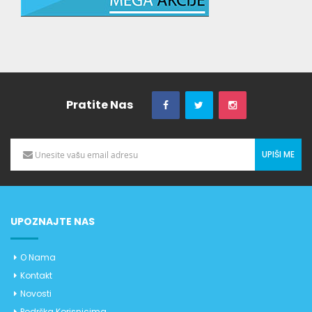
Pratite Nas
UPIŠI ME
UPOZNAJTE NAS
O Nama
Kontakt
Novosti
Podrška Korisnicima