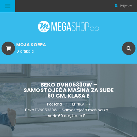
Prijava
MOJA KORPA
0 artikala
BEKO DVN05330W –
SAMOSTOJEĆA MAŠINA ZA SUĐE
60 CM, KLASA E
Početna
TEHNIKA
Beko DVN05330W – Samostojeća mašina za
suđe 60 cm, klasa E