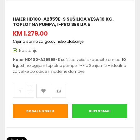
HAIER HD100-A2959E-S SUŠILICA VEŠA 10 KG,
TOPLOTNA PUMPA, I-PRO SERIJA 5
KM 1.279,00
Cijena samo za gotovinsko plaćanje
Na stanju
Haier HD100-A2959E-S
sušilica veša s kapacitetom od
10
kg
, tehnologijom toplotne pumpe i I-Pro Serijom 5 – idealna
za velike porodice i moderne domove.
DODAJ U KORPU
KUPI ODMAH