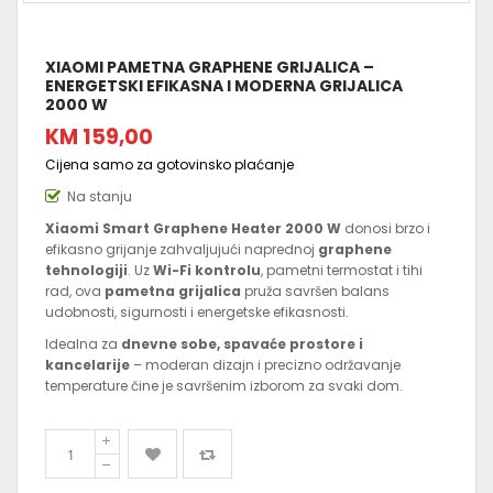
XIAOMI PAMETNA GRAPHENE GRIJALICA –
ENERGETSKI EFIKASNA I MODERNA GRIJALICA
2000 W
KM 159,00
Cijena samo za gotovinsko plaćanje
Na stanju
Xiaomi Smart Graphene Heater 2000 W
donosi brzo i
efikasno grijanje zahvaljujući naprednoj
graphene
tehnologiji
. Uz
Wi-Fi kontrolu
, pametni termostat i tihi
rad, ova
pametna grijalica
pruža savršen balans
udobnosti, sigurnosti i energetske efikasnosti.
Idealna za
dnevne sobe, spavaće prostore i
kancelarije
– moderan dizajn i precizno održavanje
temperature čine je savršenim izborom za svaki dom.