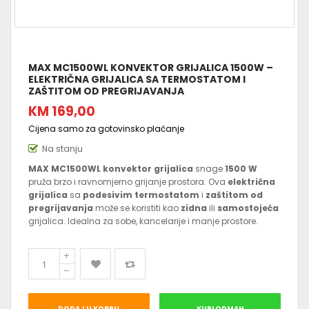
MAX MC1500WL KONVEKTOR GRIJALICA 1500W –
ELEKTRIČNA GRIJALICA SA TERMOSTATOM I
ZAŠTITOM OD PREGRIJAVANJA
KM 169,00
Cijena samo za gotovinsko plaćanje
Na stanju
MAX MC1500WL konvektor grijalica
snage
1500 W
pruža brzo i ravnomjerno grijanje prostora. Ova
električna
grijalica
sa
podesivim termostatom
i
zaštitom od
pregrijavanja
može se koristiti kao
zidna
ili
samostojeća
grijalica. Idealna za sobe, kancelarije i manje prostore.
DODAJ U KORPU
KUPI ODMAH