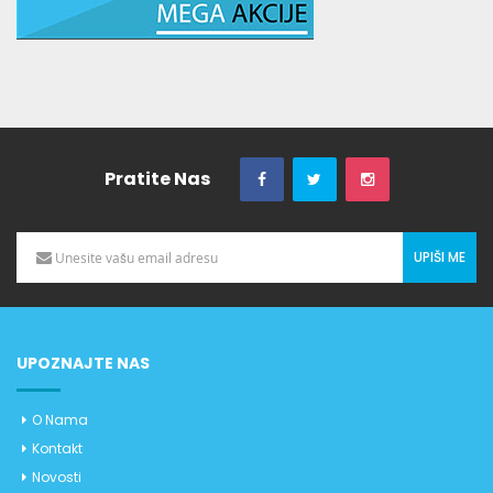
Pratite Nas
UPIŠI ME
UPOZNAJTE NAS
O Nama
Kontakt
Novosti