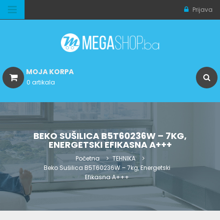
Prijava
MOJA KORPA
0 artikala
BEKO SUŠILICA B5T60236W – 7KG,
ENERGETSKI EFIKASNA A+++
Početna
TEHNIKA
Beko Sušilica B5T60236W – 7kg, Energetski
Efikasna A+++