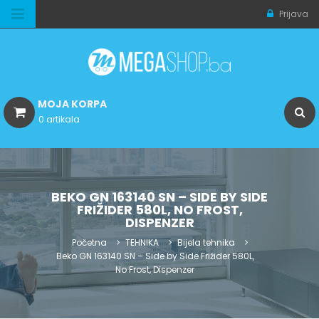
Prijava
MOJA KORPA
0 artikala
BEKO GN 163140 SN – SIDE BY SIDE
FRIŽIDER 580L, NO FROST,
DISPENZER
Početna
TEHNIKA
Bijela tehnika
Beko GN 163140 SN – Side by Side Frižider 580L,
No Frost, Dispenzer