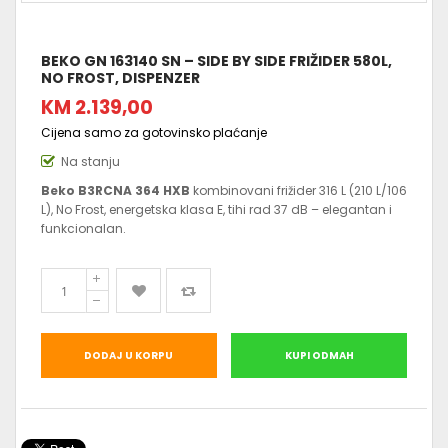
BEKO GN 163140 SN – SIDE BY SIDE FRIŽIDER 580L,
NO FROST, DISPENZER
KM 2.139,00
Cijena samo za gotovinsko plaćanje
Na stanju
Beko B3RCNA 364 HXB
kombinovani frižider 316 L (210 L/106
L), No Frost, energetska klasa E, tihi rad 37 dB – elegantan i
funkcionalan.
DODAJ U KORPU
KUPI ODMAH