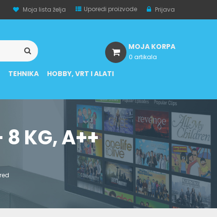
Uporedi proizvode
Moja lista želja
Prijava
MOJA KORPA
0 artikala
A
TEHNIKA
HOBBY, VRT I ALATI
 8 KG, A++
zred