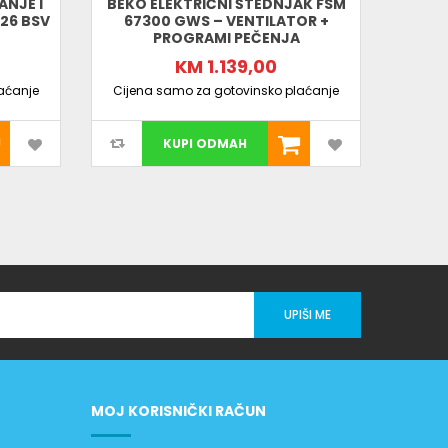
ANJE I
BEKO ELEKTRIČNI ŠTEDNJAK FSM
CANDY
26 BSV
67300 GWS – VENTILATOR +
–
PROGRAMI PEČENJA
ENER
KM 1.139,00
aćanje
Cijena samo za gotovinsko plaćanje
Cijen
KUPI ODMAH
UPIŠI ME
MOJ KORISNIČKI RAČUN