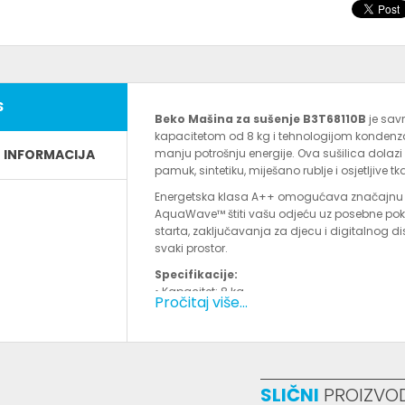
S
Beko Mašina za sušenje B3T68110B
je savr
kapacitetom od 8 kg i tehnologijom kondenza
E INFORMACIJA
manju potrošnju energije. Ova sušilica dolaz
pamuk, sintetiku, miješano rublje i osjetljive tk
Energetska klasa A++ omogućava značajnu ušt
AquaWave™ štiti vašu odjeću uz posebne pokre
starta, zaključavanja za djecu i digitalnog di
svaki prostor.
Specifikacije:
• Kapacitet: 8 kg
Pročitaj više...
• Tehnologija sušenja: Toplotna pumpa
• Energetska klasa: A++
• Broj programa: 15
• Tehnologije: AquaWave™, OptiSense®
• Funkcije: Odložen start, zaštita za djecu
SLIČNI
PROIZVO
• Dimenzije: 84,6 x 59,7 x 58,9 cm