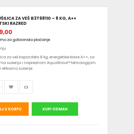
ŠILICA ZA VEŠ B3T68110 – 8 KG, A++
TSKI RAZRED
9,00
amo za gotovinsko plaćanje
anju
lica za veš kapaciteta 8 kg, energetske klase A++, sa
ama sušenja i naprednom AquaWave™ tehnologijom
i efikasno sušenje.
J U KORPU
KUPI ODMAH