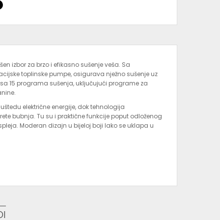
šen izbor za brzo i efikasno sušenje veša. Sa
cijske toplinske pumpe, osigurava nježno sušenje uz
i sa 15 programa sušenja, uključujući programe za
anine.
edu električne energije, dok tehnologija
te bubnja. Tu su i praktične funkcije poput odloženog
spleja. Moderan dizajn u bijeloj boji lako se uklapa u
DI