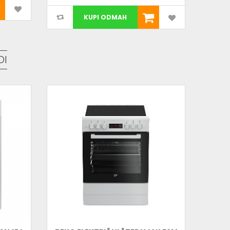
KUPI ODMAH
DI