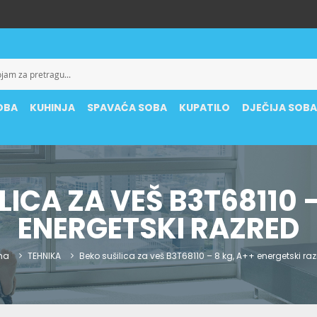
OBA
KUHINJA
SPAVAĆA SOBA
KUPATILO
DJEČIJA SOB
LICA ZA VEŠ B3T68110 –
ENERGETSKI RAZRED
na
TEHNIKA
Beko sušilica za veš B3T68110 – 8 kg, A++ energetski ra