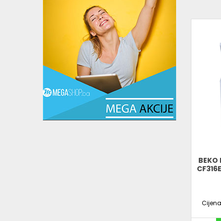
BEKO 
CF316E
Cijen