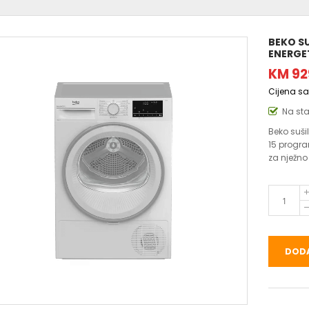
BEKO SU
ENERGE
KM 92
Cijena s
Na st
Beko suši
15 progr
za nježno 
DODA