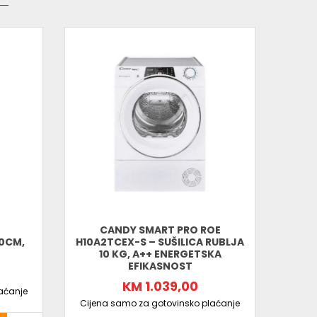
CANDY SMART PRO ROE
0CM,
H10A2TCEX-S – SUŠILICA RUBLJA
10 KG, A++ ENERGETSKA
KO
EFIKASNOST
KM 1.039,00
aćanje
Cijen
Cijena samo za gotovinsko plaćanje