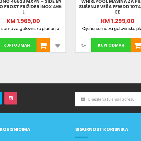
GNO 46623 MXPN – SIDE BY
WHIRLPOOL MAŠINA ZA PR
O FROST FRIŽIDER INOX 466
SUŠENJE VEŠA FFWDD 1074
L
EE
KM 1.969,00
KM 1.299,00
a samo za gotovinsko plaćanje
Cijena samo za gotovinsko pl
KUPI ODMAH
KUPI ODMAH
KORISNICIMA
SIGURNOST KORISNIKA