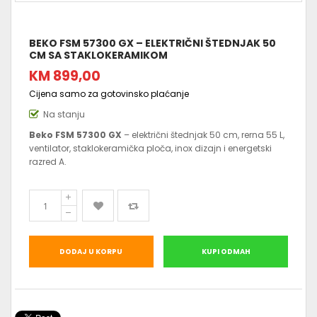
BEKO FSM 57300 GX – ELEKTRIČNI ŠTEDNJAK 50
CM SA STAKLOKERAMIKOM
KM 899,00
Cijena samo za gotovinsko plaćanje
Na stanju
Beko FSM 57300 GX
– električni štednjak 50 cm, rerna 55 L,
ventilator, staklokeramička ploča, inox dizajn i energetski
razred A.
DODAJ U KORPU
KUPI ODMAH